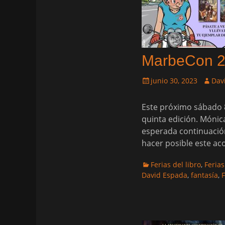
MarbeCon 
Publicado
Autor
junio 30, 2023
Dav
el
Este próximo sábado 8
quinta edición. Mónic
esperada continuación
hacer posible este ac
Categorias
Ferias del libro
,
Ferias
David Espada
,
fantasía
,
F