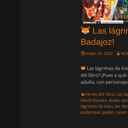
Las lágr
Badajoz!
Publicado
Autor
mayo 25, 2022
Món
el
Las lágrimas de Ka
del libro? ¡Pues a qu
adulta, con personaje
Categorias
Ferias del libro
,
Las l
David Espada
,
duelo
,
epi
lágrimas de Kaiu
,
los li
poderosas
,
poder
,
sarah