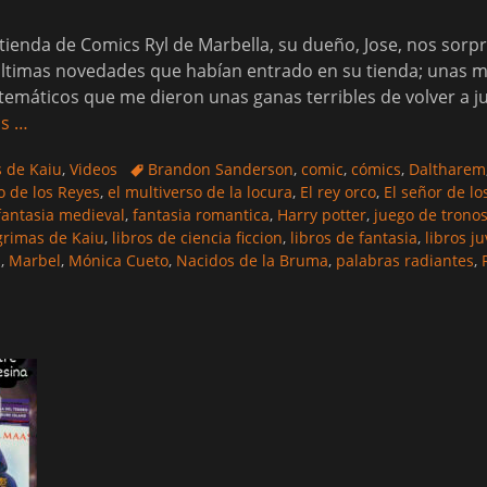
tienda de Comics Ryl de Marbella, su dueño, Jose, nos sorp
últimas novedades que habían entrado en su tienda; unas m
emáticos que me dieron unas ganas terribles de volver a jug
ás …
Etiquetas
s de Kaiu
,
Videos
Brandon Sanderson
,
comic
,
cómics
,
Daltharem
o de los Reyes
,
el multiverso de la locura
,
El rey orco
,
El señor de lo
fantasia medieval
,
fantasia romantica
,
Harry potter
,
juego de trono
grimas de Kaiu
,
libros de ciencia ficcion
,
libros de fantasia
,
libros j
a
,
Marbel
,
Mónica Cueto
,
Nacidos de la Bruma
,
palabras radiantes
,