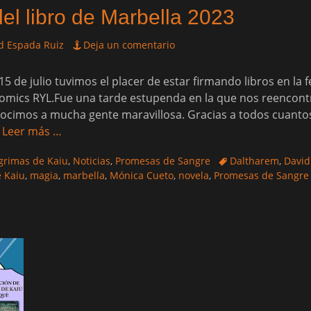
del libro de Marbella 2023
d Espada Ruiz
Deja un comentario
5 de julio tuvimos el placer de estar firmando libros en la f
Comics RYL.Fue una tarde estupenda en la que nos reencon
ocimos a mucha gente maravillosa. Gracias a todos cuantos
r
Leer más …
Etiquetas
ágrimas de Kaiu
,
Noticias
,
Promesas de Sangre
Daltharem
,
David
e Kaiu
,
magia
,
marbella
,
Mónica Cueto
,
novela
,
Promesas de Sangre