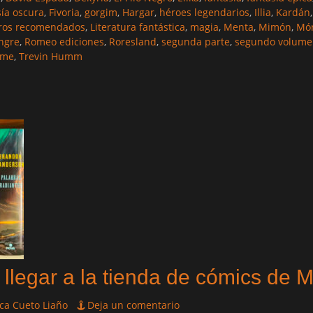
sía oscura
,
Fivoria
,
gorgim
,
Hargar
,
héroes legendarios
,
Illia
,
Kardán
bros recomendados
,
Literatura fantástica
,
magia
,
Menta
,
Mimón
,
Món
ngre
,
Romeo ediciones
,
Roresland
,
segunda parte
,
segundo volume
ame
,
Trevin Humm
 llegar a la tienda de cómics de M
ca Cueto Liaño
Deja un comentario