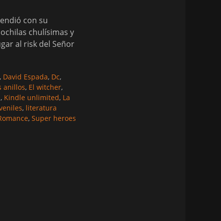
rendió con su
ochilas chulísimas y
ar al risk del Señor
,
David Espada
,
Dc
,
s anillos
,
El witcher
,
s
,
Kindle unlimited
,
La
uveniles
,
literatura
Romance
,
Super heroes