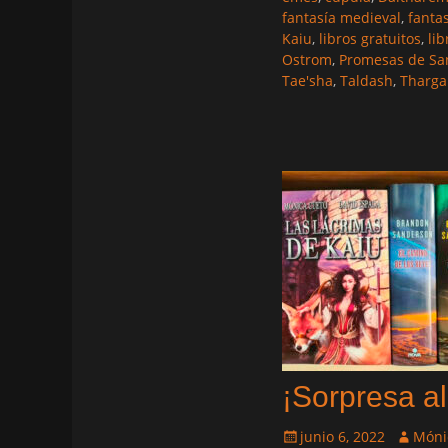
fantasía medieval
,
fanta
Kaiu
,
libros gratuitos
,
li
Ostrom
,
Promesas de Sa
Tae'sha
,
Taldash
,
Tharg
¡Sorpresa al
Publicado
Autor
junio 6, 2022
Móni