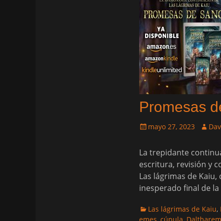
Promesas d
Publicado
Autor
mayo 27, 2023
Dav
el
La trepidante continu
escritura, revisión 
Las lágrimas de Kaiu,
inesperado final de la
Categorias
Las lágrimas de Kaiu
,
emes
,
cúpula
,
Dalthare