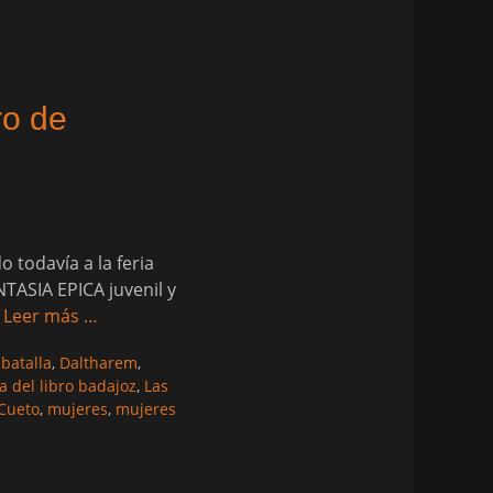
ro de
o todavía a la feria
NTASIA EPICA juvenil y
,
Leer más …
,
batalla
,
Daltharem
,
ia del libro badajoz
,
Las
Cueto
,
mujeres
,
mujeres