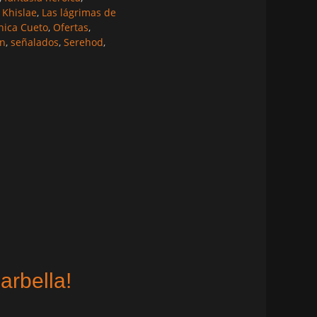
,
Khislae
,
Las lágrimas de
ica Cueto
,
Ofertas
,
n
,
señalados
,
Serehod
,
arbella!