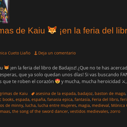
imas de Kaiu
¡en la feria del lib
ica Cueto Liaño
Deja un comentario
iu
¡en la feria del libro de Badajoz! ¿Que no te has acercad
é esperas, que ya solo quedan unos días! Si vas buscando FA
s que te roben el corazón
y mucha, mucha heroicidad ⚔
Etiquetas
ágrimas de Kaiu
asesina de la espada
,
badajoz
,
baston de mago
c books
,
espada
,
españa
,
fanasia epica
,
fantasía
,
Feria del libro
,
fer
bros de minny
,
lucha
,
lucha entre mujeres
,
magia
,
medieval
,
Mónica 
 maas
,
the song of the sword dancer
,
vestidos medievales
,
zorro