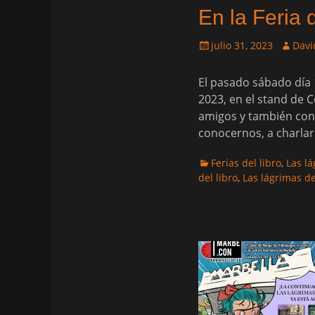
En la Feria 
Publicado
Autor
julio 31, 2023
Davi
el
El pasado sábado día 1
2023, en el stand de 
amigos y también con
conocernos, a charla
Categorias
Ferias del libro
,
Las l
del libro
,
Las lágrimas d