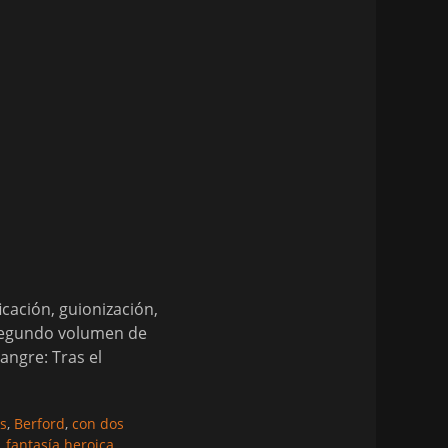
cación, guionización,
 segundo volumen de
angre: Tras el
as
,
Berford
,
con dos
,
fantasía heroica
,