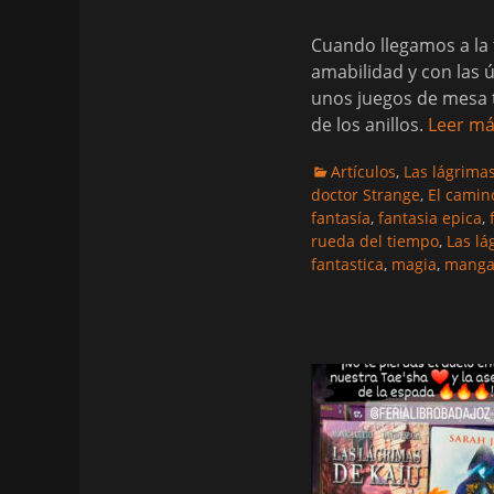
el
Cuando llegamos a la 
amabilidad y con las 
unos juegos de mesa t
de los anillos.
Leer m
Categorias
Artículos
,
Las lágrima
doctor Strange
,
El camin
fantasía
,
fantasia epica
,
rueda del tiempo
,
Las lá
fantastica
,
magia
,
mang