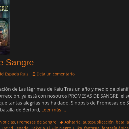
e Sangre
id Espada Ruiz
Deja un comentario
ación de Las lágrimas de Kaiu Tras un año y medio de planifi
y corrección, ya está con nosotros PROMESAS DE SANGRE, el
 que tantas alegrías nos ha dado. Sinopsis de Promesas de S
 batalla de Berford,
Leer más …
Etiquetas
Noticias
,
Promesas de Sangre
Ashtaria
,
autopublicación
,
batall
m
,
David Espada
,
Dekyria
,
El Filo Negro
,
Elika
,
fantasía
,
fantasía épica