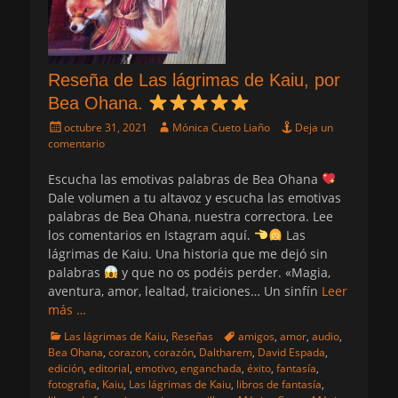
Reseña de Las lágrimas de Kaiu, por
Bea Ohana.
Publicado
Autor
octubre 31, 2021
Mónica Cueto Liaño
Deja un
el
comentario
Escucha las emotivas palabras de Bea Ohana
Dale volumen a tu altavoz y escucha las emotivas
palabras de Bea Ohana, nuestra correctora. Lee
los comentarios en Istagram aquí.
Las
lágrimas de Kaiu. Una historia que me dejó sin
palabras
y que no os podéis perder. «Magia,
aventura, amor, lealtad, traiciones… Un sinfín
Leer
más …
Categorias
Etiquetas
Las lágrimas de Kaiu
,
Reseñas
amigos
,
amor
,
audio
,
Bea Ohana
,
corazon
,
corazón
,
Daltharem
,
David Espada
,
edición
,
editorial
,
emotivo
,
enganchada
,
éxito
,
fantasía
,
fotografia
,
Kaiu
,
Las lágrimas de Kaiu
,
libros de fantasía
,