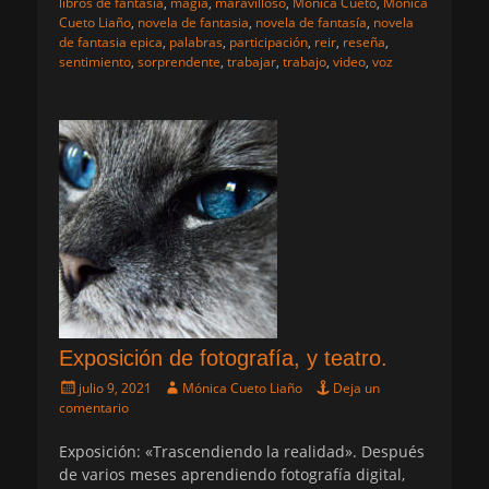
libros de fantasia
,
magia
,
maravilloso
,
Mónica Cueto
,
Mónica
Cueto Liaño
,
novela de fantasia
,
novela de fantasía
,
novela
de fantasia epica
,
palabras
,
participación
,
reir
,
reseña
,
sentimiento
,
sorprendente
,
trabajar
,
trabajo
,
video
,
voz
Exposición de fotografía, y teatro.
Publicado
Autor
julio 9, 2021
Mónica Cueto Liaño
Deja un
el
comentario
Exposición: «Trascendiendo la realidad». Después
de varios meses aprendiendo fotografía digital,