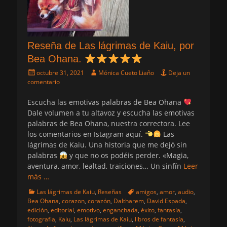
Reseña de Las lágrimas de Kaiu, por
Bea Ohana.
Publicado
Autor
octubre 31, 2021
Mónica Cueto Liaño
Deja un
el
comentario
Escucha las emotivas palabras de Bea Ohana
Dale volumen a tu altavoz y escucha las emotivas
palabras de Bea Ohana, nuestra correctora. Lee
los comentarios en Istagram aquí.
Las
lágrimas de Kaiu. Una historia que me dejó sin
palabras
y que no os podéis perder. «Magia,
aventura, amor, lealtad, traiciones… Un sinfín
Leer
más …
Categorias
Etiquetas
Las lágrimas de Kaiu
,
Reseñas
amigos
,
amor
,
audio
,
Bea Ohana
,
corazon
,
corazón
,
Daltharem
,
David Espada
,
edición
,
editorial
,
emotivo
,
enganchada
,
éxito
,
fantasía
,
fotografia
,
Kaiu
,
Las lágrimas de Kaiu
,
libros de fantasía
,