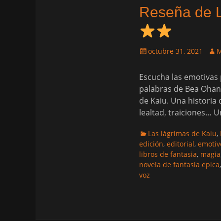
Reseña de L
Publicado
Aut
octubre 31, 2021
M
el
Escucha las emotivas
palabras de Bea Ohana
de Kaiu. Una historia
lealtad, traiciones… U
Categorias
Las lágrimas de Kaiu
,
edición
,
editorial
,
emotiv
libros de fantasia
,
magia
novela de fantasia epica
voz