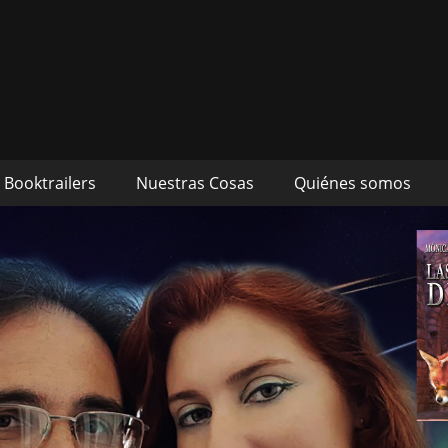
s autores Mónica Cueto 
 David Espada Ruiz
Booktrailers
Nuestras Cosas
Quiénes somos