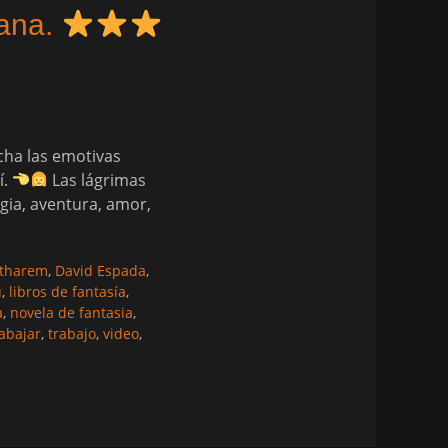
hana.
cha las emotivas
í.
Las lágrimas
gia, aventura, amor,
ltharem
,
David Espada
,
u
,
libros de fantasía
,
a
,
novela de fantasia
,
rabajar
,
trabajo
,
video
,