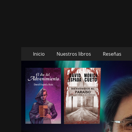
Daltharem. Por lo
Daltharem. Por los autores Mónica Cueto Liaño y
Ruiz
Saltar
Menú
Inicio
Nuestros libros
Reseñas
al
principal
contenido