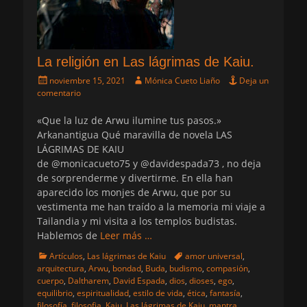
La religión en Las lágrimas de Kaiu.
Publicado
Autor
noviembre 15, 2021
Mónica Cueto Liaño
Deja un
el
comentario
«Que la luz de Arwu ilumine tus pasos.»
Arkanantigua Qué maravilla de novela LAS
LÁGRIMAS DE KAIU
de @monicacueto75 y @davidespada73 , no deja
de sorprenderme y divertirme. En ella han
aparecido los monjes de Arwu, que por su
vestimenta me han traído a la memoria mi viaje a
Tailandia y mi visita a los templos budistas.
Hablemos de
Leer más …
Categorias
Etiquetas
Artículos
,
Las lágrimas de Kaiu
amor universal
,
arquitectura
,
Arwu
,
bondad
,
Buda
,
budismo
,
compasión
,
cuerpo
,
Daltharem
,
David Espada
,
dios
,
dioses
,
ego
,
equilibrio
,
espiritualidad
,
estilo de vida
,
ética
,
fantasía
,
filosofía
,
filosofia
,
Kaiu
,
Las lágrimas de Kaiu
,
mantra
,