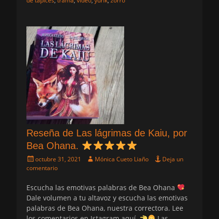
de tapices
,
trama
,
video
,
yurik
,
zorro
Reseña de Las lágrimas de Kaiu, por
Bea Ohana.
Publicado
Autor
octubre 31, 2021
Mónica Cueto Liaño
Deja un
el
comentario
Escucha las emotivas palabras de Bea Ohana
Dale volumen a tu altavoz y escucha las emotivas
palabras de Bea Ohana, nuestra correctora. Lee
los comentarios en Istagram aquí.
Las