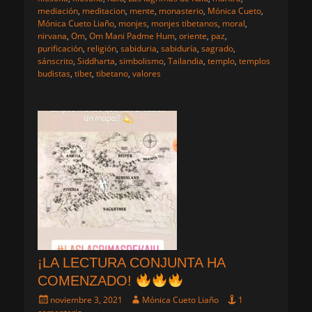
mediación
,
meditacion
,
mente
,
monasterio
,
Mónica Cueto
,
Mónica Cueto Liaño
,
monjes
,
monjes tibetanos
,
moral
,
nirvana
,
Om
,
Om Mani Padme Hum
,
oriente
,
paz
,
purificación
,
religión
,
sabiduria
,
sabiduría
,
sagrado
,
sánscrito
,
Siddharta
,
simbolismo
,
Tailandia
,
templo
,
templos
budistas
,
tibet
,
tibetano
,
valores
¡LA LECTURA CONJUNTA HA
COMENZADO!
Publicado
Autor
noviembre 3, 2021
Mónica Cueto Liaño
1
el