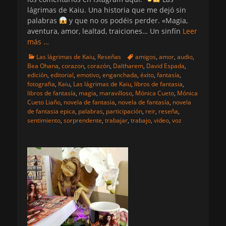
lágrimas de Kaiu. Una historia que me dejó sin
palabras
y que no os podéis perder. «Magia,
aventura, amor, lealtad, traiciones… Un sinfín
Leer
más …
Categorias
Etiquetas
Las lágrimas de Kaiu
,
Reseñas
amigos
,
amor
,
audio
,
Bea Ohana
,
corazon
,
corazón
,
Daltharem
,
David Espada
,
edición
,
editorial
,
emotivo
,
enganchada
,
éxito
,
fantasía
,
fotografia
,
Kaiu
,
Las lágrimas de Kaiu
,
libros de fantasia
,
libros de fantasía
,
magia
,
maravilloso
,
Mónica Cueto
,
Mónica
Cueto Liaño
,
novela de fantasia
,
novela de fantasía
,
novela
de fantasia epica
,
palabras
,
participación
,
reir
,
reseña
,
sentimiento
,
sorprendente
,
trabajar
,
trabajo
,
video
,
voz