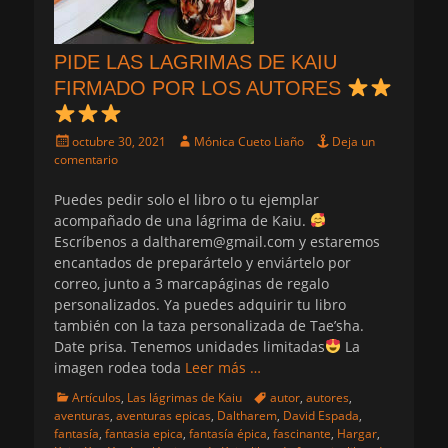
PIDE LAS LAGRIMAS DE KAIU
FIRMADO POR LOS AUTORES
Publicado
Autor
octubre 30, 2021
Mónica Cueto Liaño
Deja un
el
comentario
Puedes pedir solo el libro o tu ejemplar
acompañado de una lágrima de Kaiu.
Escríbenos a daltharem@gmail.com y estaremos
encantados de preparártelo y enviártelo por
correo, junto a 3 marcapáginas de regalo
personalizados. Ya puedes adquirir tu libro
también con la taza personalizada de Tae’sha.
Date prisa. Tenemos unidades limitadas
La
imagen rodea toda
Leer más …
Categorias
Etiquetas
Artículos
,
Las lágrimas de Kaiu
autor
,
autores
,
aventuras
,
aventuras epicas
,
Daltharem
,
David Espada
,
fantasía
,
fantasia epica
,
fantasía épica
,
fascinante
,
Hargar
,