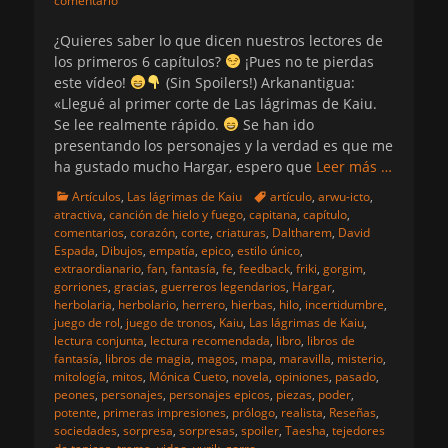
comentario
¿Quieres saber lo que dicen nuestros lectores de
los primeros 6 capítulos?
¡Pues no te pierdas
este vídeo!
(Sin Spoilers!) Arkanantigua:
«Llegué al primer corte de Las lágrimas de Kaiu.
Se lee realmente rápido.
Se han ido
presentando los personajes y la verdad es que me
ha gustado mucho Hargar, espero que
Leer más …
Categorias
Etiquetas
Artículos
,
Las lágrimas de Kaiu
artículo
,
arwu-icto
,
atractiva
,
canción de hielo y fuego
,
capitana
,
capítulo
,
comentarios
,
corazón
,
corte
,
criaturas
,
Daltharem
,
David
Espada
,
Dibujos
,
empatía
,
epico
,
estilo único
,
extraordianario
,
fan
,
fantasía
,
fe
,
feedback
,
friki
,
gorgim
,
gorriones
,
gracias
,
guerreros legendarios
,
Hargar
,
herbolaria
,
herbolario
,
herrero
,
hierbas
,
hilo
,
incertidumbre
,
juego de rol
,
juego de tronos
,
Kaiu
,
Las lágrimas de Kaiu
,
lectura conjunta
,
lectura recomendada
,
libro
,
libros de
fantasía
,
libros de magia
,
magos
,
mapa
,
maravilla
,
misterio
,
mitología
,
mitos
,
Mónica Cueto
,
novela
,
opiniones
,
pasado
,
peones
,
personajes
,
personajes epicos
,
piezas
,
poder
,
potente
,
primeras impresiones
,
prólogo
,
realista
,
Reseñas
,
sociedades
,
sorpresa
,
sorpresas
,
spoiler
,
Taesha
,
tejedores