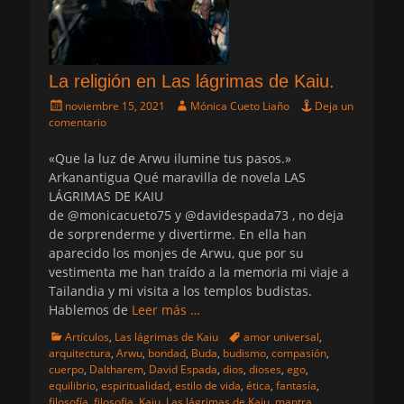
La religión en Las lágrimas de Kaiu.
Publicado
Autor
noviembre 15, 2021
Mónica Cueto Liaño
Deja un
el
comentario
«Que la luz de Arwu ilumine tus pasos.»
Arkanantigua Qué maravilla de novela LAS
LÁGRIMAS DE KAIU
de @monicacueto75 y @davidespada73 , no deja
de sorprenderme y divertirme. En ella han
aparecido los monjes de Arwu, que por su
vestimenta me han traído a la memoria mi viaje a
Tailandia y mi visita a los templos budistas.
Hablemos de
Leer más …
Categorias
Etiquetas
Artículos
,
Las lágrimas de Kaiu
amor universal
,
arquitectura
,
Arwu
,
bondad
,
Buda
,
budismo
,
compasión
,
cuerpo
,
Daltharem
,
David Espada
,
dios
,
dioses
,
ego
,
equilibrio
,
espiritualidad
,
estilo de vida
,
ética
,
fantasía
,
filosofía
,
filosofia
,
Kaiu
,
Las lágrimas de Kaiu
,
mantra
,