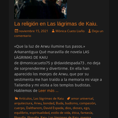
La religión en Las lágrimas de Kaiu.
Publicado
Autor
noviembre 15, 2021
Mónica Cueto Liaño
Deja un
el
comentario
«Que la luz de Arwu ilumine tus pasos.»
Arkanantigua Qué maravilla de novela LAS
LÁGRIMAS DE KAIU
de @monicacueto75 y @davidespada73 , no deja
de sorprenderme y divertirme. En ella han
aparecido los monjes de Arwu, que por su
vestimenta me han traído a la memoria mi viaje a
Tailandia y mi visita a los templos budistas.
Hablemos de
Leer más …
Categorias
Etiquetas
Artículos
,
Las lágrimas de Kaiu
amor universal
,
arquitectura
,
Arwu
,
bondad
,
Buda
,
budismo
,
compasión
,
cuerpo
,
Daltharem
,
David Espada
,
dios
,
dioses
,
ego
,
equilibrio
,
espiritualidad
,
estilo de vida
,
ética
,
fantasía
,
filosofía
,
filosofia
,
Kaiu
,
Las lágrimas de Kaiu
,
mantra
,