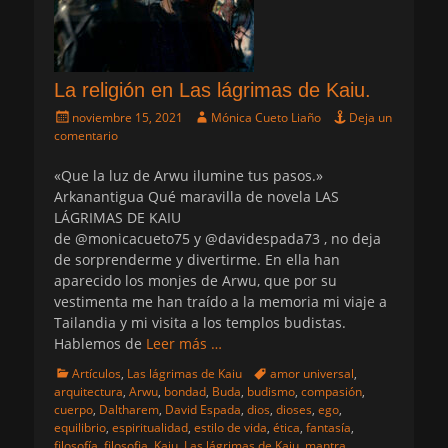
La religión en Las lágrimas de Kaiu.
Publicado
Autor
noviembre 15, 2021
Mónica Cueto Liaño
Deja un
el
comentario
«Que la luz de Arwu ilumine tus pasos.»
Arkanantigua Qué maravilla de novela LAS
LÁGRIMAS DE KAIU
de @monicacueto75 y @davidespada73 , no deja
de sorprenderme y divertirme. En ella han
aparecido los monjes de Arwu, que por su
vestimenta me han traído a la memoria mi viaje a
Tailandia y mi visita a los templos budistas.
Hablemos de
Leer más …
Categorias
Etiquetas
Artículos
,
Las lágrimas de Kaiu
amor universal
,
arquitectura
,
Arwu
,
bondad
,
Buda
,
budismo
,
compasión
,
cuerpo
,
Daltharem
,
David Espada
,
dios
,
dioses
,
ego
,
equilibrio
,
espiritualidad
,
estilo de vida
,
ética
,
fantasía
,
filosofía
,
filosofia
,
Kaiu
,
Las lágrimas de Kaiu
,
mantra
,