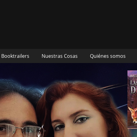
s autores Mónica Cueto 
 David Espada Ruiz
Booktrailers
Nuestras Cosas
Quiénes somos