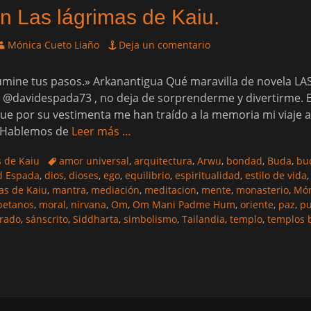
en Las lágrimas de Kaiu.
utor
Mónica Cueto Liaño
Deja un comentario
lumine tus pasos.» Arkanantigua Qué maravilla de novela L
@davidespada73 , no deja de sorprenderme y divertirme. E
e por su vestimenta me han traído a la memoria mi viaje a T
. Hablemos de
Leer más …
Etiquetas
s de Kaiu
amor universal
,
arquitectura
,
Arwu
,
bondad
,
Buda
,
bu
d Espada
,
dios
,
dioses
,
ego
,
equilibrio
,
espiritualidad
,
estilo de vida
as de Kaiu
,
mantra
,
mediación
,
meditacion
,
mente
,
monasterio
,
Món
betanos
,
moral
,
nirvana
,
Om
,
Om Mani Padme Hum
,
oriente
,
paz
,
pu
rado
,
sánscrito
,
Siddharta
,
simbolismo
,
Tailandia
,
templo
,
templos 