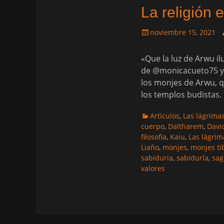
La religión 
Publicado
A
noviembre 15, 2021
el
«Que la luz de Arwu i
de @monicacueto75 y 
los monjes de Arwu, qu
los templos budistas
Categorias
Artículos
,
Las lágrima
cuerpo
,
Daltharem
,
Davi
filosofia
,
Kaiu
,
Las lágrim
Liaño
,
monjes
,
monjes ti
sabiduria
,
sabiduría
,
sag
valores