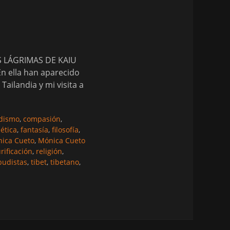
AS LÁGRIMAS DE KAIU
n ella han aparecido
ailandia y mi visita a
dismo
,
compasión
,
,
ética
,
fantasía
,
filosofía
,
ica Cueto
,
Mónica Cueto
rificación
,
religión
,
budistas
,
tibet
,
tibetano
,