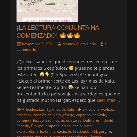
¡LA LECTURA CONJUNTA HA
COMENZADO!
Publicado
Autor
noviembre 3, 2021
Mónica Cueto Liaño
1
el
comentario
¿Quieres saber lo que dicen nuestros lectores de
los primeros 6 capítulos?
¡Pues no te pierdas
este vídeo!
(Sin Spoilers!) Arkanantigua:
«Llegué al primer corte de Las lágrimas de Kaiu.
Se lee realmente rápido.
Se han ido
presentando los personajes y la verdad es que me
ha gustado mucho Hargar, espero que
Leer más …
Categorias
Etiquetas
Artículos
,
Las lágrimas de Kaiu
artículo
,
arwu-icto
,
atractiva
,
canción de hielo y fuego
,
capitana
,
capítulo
,
comentarios
,
corazón
,
corte
,
criaturas
,
Daltharem
,
David
Espada
,
Dibujos
,
empatía
,
epico
,
estilo único
,
extraordianario
,
fan
,
fantasía
,
fe
,
feedback
,
friki
,
gorgim
,
gorriones
,
gracias
,
guerreros legendarios
,
Hargar
,