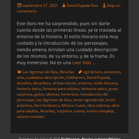
Publicado
Autor
septiembre 27, 2021
David Espada Ruiz
Deja un
el
comentario
Este libro me ha sorprendido, pues sin darte
cuenta desde las primeras líneas, ya te traslada al
entorno de la historia. El estilo literario está muy
cuidado y la introducción de los personajes,
siendo amena, brindan una cuidada descripción
de los mismos, de su entorno, y de la trama. Es
muy inmersivo. No es una
Leer más …
Categorias
Etiquetas
Las lágrimas de Kaiu
,
Reseñas
agil lectura
,
ancestral
,
arte
,
cuidadosa descripción
,
Daltharem
,
David Espada
,
desafios
,
desenlace
,
el buen lector
,
entorno
,
estilo literario
,
fantasía épica
,
fantasia para adultos
,
fantasita epica
,
grata
sorpresa
,
guíon
,
idiomas
,
Inmersion
,
introducción del
personaje
,
Las lágrimas de Kaiu
,
lector agradecido
,
lector
anónimo
,
libro fantástico
,
Mónica Cueto
,
obra adictiva
,
obra
para adultos
,
Reseñas
,
sorpresa
,
trama
,
trama compleja
,
valores morales
Derechos de copia © 2026
Daltharem. Por los autores Mónica