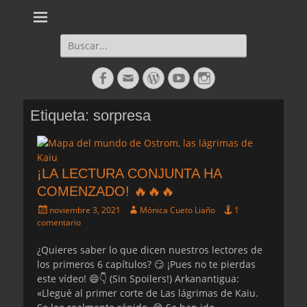
Daltharem. Por los autores Mónica Cueto Liaño y David Espada
Daltharem. Por los
Ruiz
autores Mónica
Buscar:
Cueto Liaño y
Facebook
Correo
WordPress
YouTube
Instagram
David Espada
electrónico
Ruiz
Etiqueta:
sorpresa
¡LA LECTURA CONJUNTA HA
COMENZADO! 🔥🔥🔥
Publicado
Autor
noviembre 3, 2021
Mónica Cueto Liaño
1
el
comentario
¿Quieres saber lo que dicen nuestros lectores de
los primeros 6 capítulos? 😏 ¡Pues no te pierdas
este vídeo! 😄👇 (Sin Spoilers!) Arkanantigua:
«Llegué al primer corte de Las lágrimas de Kaiu.