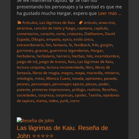
Se lee realmente rápido. 😄 Se han ido
presentando los personajes y la verdad es que me
ha gustado mucho Hargar, espero que
Leer más …
Categorias
Etiquetas
Artículos
,
Las lágrimas de Kaiu
artículo
,
arwu-icto
,
atractiva
,
canción de hielo y fuego
,
capitana
,
capítulo
,
comentarios
,
corazón
,
corte
,
criaturas
,
Daltharem
,
David
Espada
,
Dibujos
,
empatía
,
epico
,
estilo único
,
extraordianario
,
fan
,
fantasía
,
fe
,
feedback
,
friki
,
gorgim
,
gorriones
,
gracias
,
guerreros legendarios
,
Hargar
,
herbolaria
,
herbolario
,
herrero
,
hierbas
,
hilo
,
incertidumbre
,
juego de rol
,
juego de tronos
,
Kaiu
,
Las lágrimas de Kaiu
,
lectura conjunta
,
lectura recomendada
,
libro
,
libros de
fantasía
,
libros de magia
,
magos
,
mapa
,
maravilla
,
misterio
,
mitología
,
mitos
,
Mónica Cueto
,
novela
,
opiniones
,
pasado
,
peones
,
personajes
,
personajes epicos
,
piezas
,
poder
,
potente
,
primeras impresiones
,
prólogo
,
realista
,
Reseñas
,
sociedades
,
sorpresa
,
sorpresas
,
spoiler
,
Taesha
,
tejedores
de tapices
,
trama
,
video
,
yurik
,
zorro
Las lágrimas de Kaiu. Reseña de
John ⭐⭐⭐⭐⭐