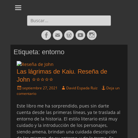
Daltharem. Por los autores Mónica Cueto Liaño y David Espada
Daltharem. Por los
Ruiz
autores Mónica
Buscar:
Cueto Liaño y
Facebook
Correo
WordPress
YouTube
Instagram
David Espada
electrónico
Ruiz
Etiqueta:
entorno
Las lágrimas de Kaiu. Reseña de
John ⭐⭐⭐⭐⭐
Publicado
Autor
septiembre 27, 2021
David Espada Ruiz
Deja un
el
comentario
Este libro me ha sorprendido, pues sin darte
cuenta desde las primeras líneas, ya te traslada al
entorno de la historia. El estilo literario está muy
cuidado y la introducción de los personajes,
siendo amena, brindan una cuidada descripción