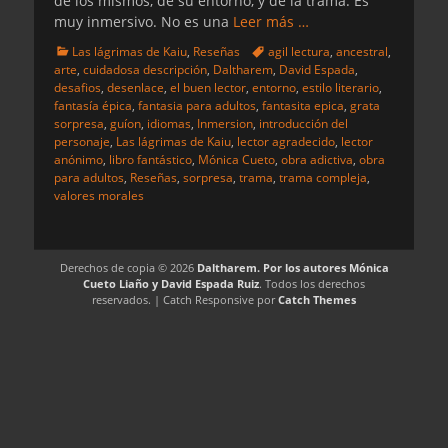
de los mismos, de su entorno, y de la trama. Es
muy inmersivo. No es una
Leer más …
Categorias
Etiquetas
Las lágrimas de Kaiu
,
Reseñas
agil lectura
,
ancestral
,
arte
,
cuidadosa descripción
,
Daltharem
,
David Espada
,
desafios
,
desenlace
,
el buen lector
,
entorno
,
estilo literario
,
fantasía épica
,
fantasia para adultos
,
fantasita epica
,
grata
sorpresa
,
guíon
,
idiomas
,
Inmersion
,
introducción del
personaje
,
Las lágrimas de Kaiu
,
lector agradecido
,
lector
anónimo
,
libro fantástico
,
Mónica Cueto
,
obra adictiva
,
obra
para adultos
,
Reseñas
,
sorpresa
,
trama
,
trama compleja
,
valores morales
Derechos de copia © 2026
Daltharem. Por los autores Mónica
Cueto Liaño y David Espada Ruiz
. Todos los derechos
reservados. | Catch Responsive por
Catch Themes