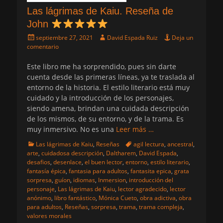
Las lágrimas de Kaiu. Reseña de
John
Publicado
Autor
septiembre 27, 2021
David Espada Ruiz
Deja un
el
comentario
Este libro me ha sorprendido, pues sin darte
cuenta desde las primeras líneas, ya te traslada al
entorno de la historia. El estilo literario está muy
cuidado y la introducción de los personajes,
siendo amena, brindan una cuidada descripción
de los mismos, de su entorno, y de la trama. Es
muy inmersivo. No es una
Leer más …
Categorias
Etiquetas
Las lágrimas de Kaiu
,
Reseñas
agil lectura
,
ancestral
,
arte
,
cuidadosa descripción
,
Daltharem
,
David Espada
,
desafios
,
desenlace
,
el buen lector
,
entorno
,
estilo literario
,
fantasía épica
,
fantasia para adultos
,
fantasita epica
,
grata
sorpresa
,
guíon
,
idiomas
,
Inmersion
,
introducción del
personaje
,
Las lágrimas de Kaiu
,
lector agradecido
,
lector
anónimo
,
libro fantástico
,
Mónica Cueto
,
obra adictiva
,
obra
para adultos
,
Reseñas
,
sorpresa
,
trama
,
trama compleja
,
valores morales