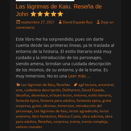
Las lágrimas de Kaiu. Reseña de
John
Publicado
Autor
septiembre 27, 2021
David Espada Ruiz
Deja un
el
comentario
Este libro me ha sorprendido, pues sin darte
cuenta desde las primeras líneas, ya te traslada al
entorno de la historia. El estilo literario está muy
cuidado y la introducción de los personajes,
siendo amena, brindan una cuidada descripción
de los mismos, de su entorno, y de la trama. Es
muy inmersivo. No es una
Leer más …
Categorias
Etiquetas
Las lágrimas de Kaiu
,
Reseñas
agil lectura
,
ancestral
,
arte
,
cuidadosa descripción
,
Daltharem
,
David Espada
,
desafios
,
desenlace
,
el buen lector
,
entorno
,
estilo literario
,
fantasía épica
,
fantasia para adultos
,
fantasita epica
,
grata
sorpresa
,
guíon
,
idiomas
,
Inmersion
,
introducción del
personaje
,
Las lágrimas de Kaiu
,
lector agradecido
,
lector
anónimo
,
libro fantástico
,
Mónica Cueto
,
obra adictiva
,
obra
para adultos
,
Reseñas
,
sorpresa
,
trama
,
trama compleja
,
valores morales