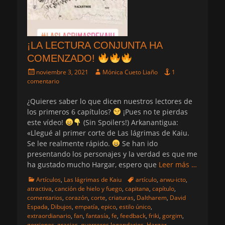
¡LA LECTURA CONJUNTA HA
COMENZADO!
Publicado
Autor
noviembre 3, 2021
Mónica Cueto Liaño
1
el
comentario
¿Quieres saber lo que dicen nuestros lectores de
los primeros 6 capítulos?
¡Pues no te pierdas
este vídeo!
(Sin Spoilers!) Arkanantigua:
«Llegué al primer corte de Las lágrimas de Kaiu.
Se lee realmente rápido.
Se han ido
presentando los personajes y la verdad es que me
ha gustado mucho Hargar, espero que
Leer más …
Categorias
Etiquetas
Artículos
,
Las lágrimas de Kaiu
artículo
,
arwu-icto
,
atractiva
,
canción de hielo y fuego
,
capitana
,
capítulo
,
comentarios
,
corazón
,
corte
,
criaturas
,
Daltharem
,
David
Espada
,
Dibujos
,
empatía
,
epico
,
estilo único
,
extraordianario
,
fan
,
fantasía
,
fe
,
feedback
,
friki
,
gorgim
,
gorriones
,
gracias
,
guerreros legendarios
,
Hargar
,