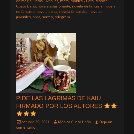
de magia
,
libros juveniles
,
meta
,
Mónica Cueto
,
Mónica
Cueto Liaño
,
novela apasionante
,
novela de fantasía
,
novela
de fantasia
,
novela epica
,
novela fantastica
,
novelas
juveniles
,
obra
,
sorteo
,
telegram
PIDE LAS LAGRIMAS DE KAIU
FIRMADO POR LOS AUTORES
Publicado
Autor
octubre 30, 2021
Mónica Cueto Liaño
Deja un
el
comentario