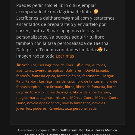
Puedes pedir solo el libro o tu ejemplar
acompañado de una lágrima de Kaiu.
Escríbenos a daltharem@gmail.com y estaremos
encantados de preparártelo y enviártelo por
correo, junto a 3 marcapáginas de regalo
personalizados. Ya puedes adquirir tu libro
también con la taza personalizada de Tae’sha.
Date prisa. Tenemos unidades limitadas
La
imagen rodea toda
Leer más …
Categorias
Etiquetas
Artículos
,
Las lágrimas de Kaiu
autor
,
autores
,
aventuras
,
aventuras epicas
,
Daltharem
,
David Espada
,
fantasía
,
fantasia epica
,
fantasía épica
,
fascinante
,
Hargar
,
Kaiu
,
Kardán
,
Las lágrimas de Kaiu
,
libro de fantasia
,
libro de
fantasia epica
,
libro firmado
,
libros
,
libros de fantasía
,
libros
de gran formato
,
libros de magia
,
libros de superhéroes
,
magia
,
marcapaginas
,
misterio
,
Mónica Cueto
,
Mónica Cueto
Liaño
,
novela apasionante
,
novela fantastica
,
novelas
juveniles
,
poderes
,
Ranedas
,
taza personalizada
Derechos de copia © 2026
Daltharem. Por los autores Mónica
Cueto Liaño y David Espada Ruiz
. Todos los derechos