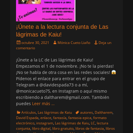
¡Únete a la lectura conjunta de Las
lágrimas de Kaiu!
Publicado
Autor
octubre 30, 2021
Mónica Cueto Liaño
Deja un
el
comentario
¡Únete a la LC de Las lágrimas de Kaiu!
Empezamos el 1 de noviembre. ¡No te la pierdas!
¡No se habla de otra cosa en las redes sociales!
Pídenos el enlace para entrar en el grupo de
Telegram a @davidespada73 o a mí,
@monicacueto75, en Instagram o aquí mismo
escribiendo a daltharem@gmail.com. También
puedes
Leer más …
Categorias
Etiquetas
Artículos
,
Las lágrimas de Kaiu
autores
,
Daltharem
,
David Espada
,
enlace
,
fantasía
,
fantasia epica
,
formato
electrónico
,
instagram
,
Las lágrimas de Kaiu
,
LC
,
lectura
conjunta
,
libro digital
,
libro gratuito
,
libros de fantasia
,
libros