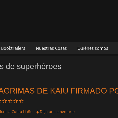
s autores Mónica Cueto 
 David Espada Ruiz
Booktrailers
Nuestras Cosas
Quiénes somos
os de superhéroes
LAGRIMAS DE KAIU FIRMADO P
⭐⭐⭐⭐⭐
or
ónica Cueto Liaño
Deja un comentario