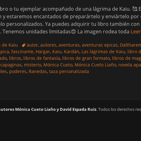
libro o tu ejemplar acompañado de una lágrima de Kaiu. 🥰 
y estaremos encantados de preparártelo y enviártelo por c
o personalizados. Ya puedes adquirir tu libro también con 
sa. Tenemos unidades limitadas😍 La imagen rodea toda
Lee
Etiquetas
s de Kaiu
autor
,
autores
,
aventuras
,
aventuras epicas
,
Dalthare
epica
,
fascinante
,
Hargar
,
Kaiu
,
Kardán
,
Las lágrimas de Kaiu
,
libro 
mado
,
libros
,
libros de fantasía
,
libros de gran formato
,
libros de mag
capaginas
,
misterio
,
Mónica Cueto
,
Mónica Cueto Liaño
,
novela ap
iles
,
poderes
,
Ranedas
,
taza personalizada
autores Mónica Cueto Liaño y David Espada Ruiz
. Todos los derechos re