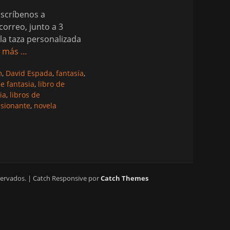
Escríbenos a
orreo, junto a 3
la taza personalizada
r más …
m
,
David Espada
,
fantasía
,
de fantasia
,
libro de
ia
,
libros de
asionante
,
novela
servados. | Catch Responsive por
Catch Themes