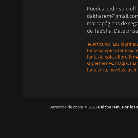
Puedes pedir solo el 
daltharem@gmail.com 
marcapáginas de regal
de Tae’sha. Date pri
Categorias
Artículos
,
Las lágrima
fantasía épica
,
fantasia 
fantasia epica
,
libro fir
superhéroes
,
magia
,
mar
fantastica
,
novelas juven
Derechos de copia © 2026
Daltharem. Por los 