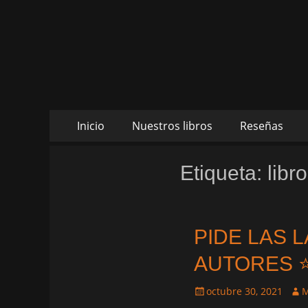
Daltharem. Por lo
Daltharem. Por los autores Mónica Cueto Liaño y
Ruiz
Saltar
Menú
Inicio
Nuestros libros
Reseñas
al
principal
contenido
Etiqueta:
libr
PIDE LAS 
AUTORES 
Publicado
Aut
octubre 30, 2021
M
el