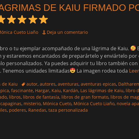
LAGRIMAS DE KAIU FIRMADO P
or
ónica Cueto Liaño
Deja un comentario
libro o tu ejemplar acompañado de una lágrima de Kaiu.
E
y estaremos encantados de preparártelo y enviártelo por c
o personalizados. Ya puedes adquirir tu libro también con 
a. Tenemos unidades limitadas
La imagen rodea toda
Lee
Etiquetas
s de Kaiu
autor
,
autores
,
aventuras
,
aventuras epicas
,
Dalthare
epica
,
fascinante
,
Hargar
,
Kaiu
,
Kardán
,
Las lágrimas de Kaiu
,
libro 
mado
,
libros
,
libros de fantasía
,
libros de gran formato
,
libros de mag
capaginas
,
misterio
,
Mónica Cueto
,
Mónica Cueto Liaño
,
novela ap
iles
,
poderes
,
Ranedas
,
taza personalizada