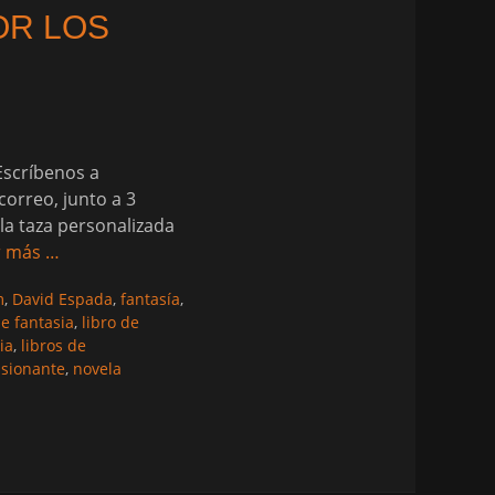
OR LOS
scríbenos a
orreo, junto a 3
la taza personalizada
r más …
m
,
David Espada
,
fantasía
,
de fantasia
,
libro de
ia
,
libros de
asionante
,
novela