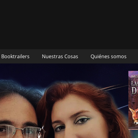
s autores Mónica Cueto 
 David Espada Ruiz
Booktrailers
Nuestras Cosas
Quiénes somos