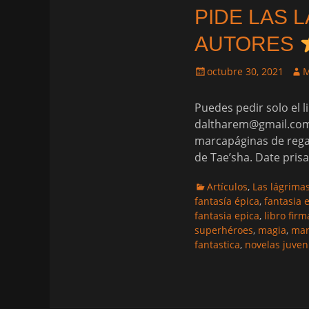
PIDE LAS 
AUTORES
Publicado
Aut
octubre 30, 2021
M
el
Puedes pedir solo el 
daltharem@gmail.com 
marcapáginas de regal
de Tae’sha. Date pris
Categorias
Artículos
,
Las lágrima
fantasía épica
,
fantasia 
fantasia epica
,
libro fir
superhéroes
,
magia
,
mar
fantastica
,
novelas juven