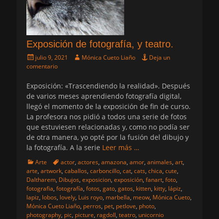
Exposición de fotografía, y teatro.
Publicado
Autor
julio 9, 2021
Mónica Cueto Liaño
Deja un
el
comentario
Exposición: «Trascendiendo la realidad». Después
de varios meses aprendiendo fotografía digital,
llegó el momento de la exposición de fin de curso.
La profesora nos pidió a todos una serie de fotos
que estuviesen relacionadas y, como no podía ser
de otra manera, yo opté por la fusión del dibujo y
la fotografía. A la serie
Leer más …
Categorias
Etiquetas
Arte
actor
,
actores
,
amazona
,
amor
,
animales
,
art
,
arte
,
artwork
,
caballos
,
carboncillo
,
cat
,
cats
,
chica
,
cute
,
Daltharem
,
Dibujos
,
exposicion
,
exposición
,
fanart
,
foto
,
fotografia
,
fotografía
,
fotos
,
gato
,
gatos
,
kitten
,
kitty
,
lápiz
,
lapiz
,
lobos
,
lovely
,
Luis royo
,
marbella
,
meow
,
Mónica Cueto
,
Mónica Cueto Liaño
,
perros
,
pet
,
petlove
,
photo
,
photography
,
pic
,
picture
,
ragdoll
,
teatro
,
unicornio