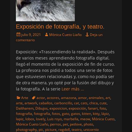
Exposición de fotografía, y teatro.
Publicado
Autor
julio 9, 2021
Mónica Cueto Liaño
Deja un
el
comentario
Exposición: «Trascendiendo la realidad». Después
de varios meses aprendiendo fotografía digital,
llegó el momento de la exposición de fin de curso.
La profesora nos pidió a todos una serie de fotos
que estuviesen relacionadas y, como no podía ser
de otra manera, yo opté por la fusión del dibujo y
la fotografía. A la serie
Leer más …
Categorias
Etiquetas
Arte
actor
,
actores
,
amazona
,
amor
,
animales
,
art
,
arte
,
artwork
,
caballos
,
carboncillo
,
cat
,
cats
,
chica
,
cute
,
Daltharem
,
Dibujos
,
exposicion
,
exposición
,
fanart
,
foto
,
fotografia
,
fotografía
,
fotos
,
gato
,
gatos
,
kitten
,
kitty
,
lápiz
,
lapiz
,
lobos
,
lovely
,
Luis royo
,
marbella
,
meow
,
Mónica Cueto
,
Mónica Cueto Liaño
,
perros
,
pet
,
petlove
,
photo
,
photography
,
pic
,
picture
,
ragdoll
,
teatro
,
unicornio