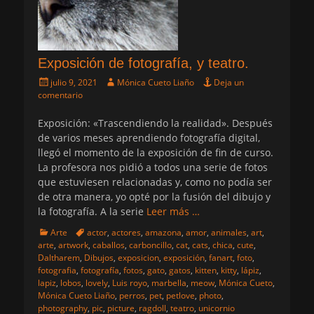
Exposición de fotografía, y teatro.
Publicado
Autor
julio 9, 2021
Mónica Cueto Liaño
Deja un
el
comentario
Exposición: «Trascendiendo la realidad». Después
de varios meses aprendiendo fotografía digital,
llegó el momento de la exposición de fin de curso.
La profesora nos pidió a todos una serie de fotos
que estuviesen relacionadas y, como no podía ser
de otra manera, yo opté por la fusión del dibujo y
la fotografía. A la serie
Leer más …
Categorias
Etiquetas
Arte
actor
,
actores
,
amazona
,
amor
,
animales
,
art
,
arte
,
artwork
,
caballos
,
carboncillo
,
cat
,
cats
,
chica
,
cute
,
Daltharem
,
Dibujos
,
exposicion
,
exposición
,
fanart
,
foto
,
fotografia
,
fotografía
,
fotos
,
gato
,
gatos
,
kitten
,
kitty
,
lápiz
,
lapiz
,
lobos
,
lovely
,
Luis royo
,
marbella
,
meow
,
Mónica Cueto
,
Mónica Cueto Liaño
,
perros
,
pet
,
petlove
,
photo
,
photography
,
pic
,
picture
,
ragdoll
,
teatro
,
unicornio