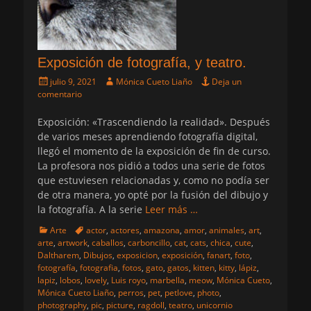
Exposición de fotografía, y teatro.
Publicado
Autor
julio 9, 2021
Mónica Cueto Liaño
Deja un
el
comentario
Exposición: «Trascendiendo la realidad». Después
de varios meses aprendiendo fotografía digital,
llegó el momento de la exposición de fin de curso.
La profesora nos pidió a todos una serie de fotos
que estuviesen relacionadas y, como no podía ser
de otra manera, yo opté por la fusión del dibujo y
la fotografía. A la serie
Leer más …
Categorias
Etiquetas
Arte
actor
,
actores
,
amazona
,
amor
,
animales
,
art
,
arte
,
artwork
,
caballos
,
carboncillo
,
cat
,
cats
,
chica
,
cute
,
Daltharem
,
Dibujos
,
exposicion
,
exposición
,
fanart
,
foto
,
fotografía
,
fotografia
,
fotos
,
gato
,
gatos
,
kitten
,
kitty
,
lápiz
,
lapiz
,
lobos
,
lovely
,
Luis royo
,
marbella
,
meow
,
Mónica Cueto
,
Mónica Cueto Liaño
,
perros
,
pet
,
petlove
,
photo
,
photography
,
pic
,
picture
,
ragdoll
,
teatro
,
unicornio