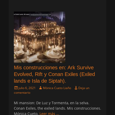
Mis construcciones en: Ark Survive
Evolved, Rift y Conan Exiles (Exiled
lands e Isla de Siptah).
Publicado
Autor
julio 6, 2021
Mónica Cueto Liaño
Deja un
el
comentario
Mi mansion: De Luz y Tormenta, en la selva.
Conan Exiles, the exiled lands. Mis construcciones.
Mónica Cueto.
Leer más …