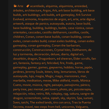
Categorias
Etiquetas
Arte
acantilado
,
alquimia
,
alquimista
,
ansiedad
,
árboles
,
architecture
,
Argos
,
Ark
,
ark base building
,
ark base
builds
,
ark buildings
,
ark builds
,
ark gameplay
,
Ark Survive
Evolved
,
armonia
,
Arquitectos de argos
,
art
,
arte
,
arte digital
,
artwork
,
ataque de panico
,
autoayuda
,
autora
,
base build
,
base building
,
building
,
buildings
,
builds
,
casa rústica
,
casas
orientales
,
cascadas
,
castillo daltharem
,
castillos
,
castle
,
children
,
Conan
,
conan base builds
,
conan building
,
conan
exiles
,
conan exiles build
,
conan exiles building
,
conan exiles
gameplay
,
conan gameplay
,
Conan the barbarian
,
construcción
,
Construcciones
,
Crystal Isles
,
Daltharem
,
de
luz y tormenta
,
decoración
,
deluxe
,
diario
,
digital art
,
dovahkiin
,
dragon
,
Dragonborn
,
ed sheeran
,
Elder scrolls
,
fan
art
,
fantasía
,
fantasy art
,
felicidad
,
fire
,
frodo
,
game
,
gameplay
,
gamer
,
games
,
gwyverno
,
hobbits
,
horse
,
japón
,
jardines
,
Jeremy Soule
,
kitten
,
kitty
,
lemurianos
,
libros de
autoayuda
,
lujo
,
magia
,
Magic
,
mago
,
mansiones
,
mar
,
marbella
,
meditation
,
meow
,
Mike oldfield
,
mods
,
Mónica
Cueto
,
movie
,
música
,
night
,
paisajes
,
paisajismo
,
pánico
,
party tree
,
paz mental
,
pet lovers
,
photo
,
pic
,
psicoterapia
,
relajación
,
relax
,
retiro
,
Rift
,
roleplay
,
rpg
,
sakura
,
sangre de
dragon
,
screenshots
,
selva
,
siptah
,
sky
,
skyrim
,
Spa
,
sunset
,
Sven
,
taichi
,
The exiled lands
,
tiro con arco
,
Tras la Puerta
Secreta
,
travel
,
two steps from hell
,
unicornio
,
Valguero
,