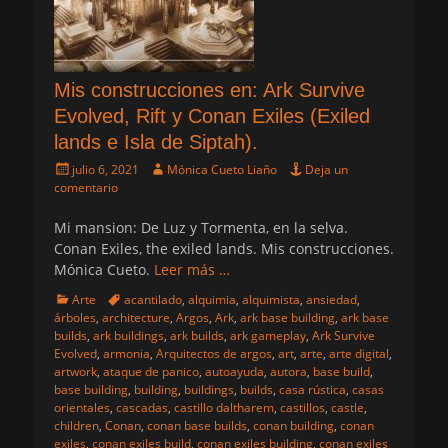
Mis construcciones en: Ark Survive
Evolved, Rift y Conan Exiles (Exiled
lands e Isla de Siptah).
Publicado
Autor
julio 6, 2021
Mónica Cueto Liaño
Deja un
el
comentario
Mi mansion: De Luz y Tormenta, en la selva.
Conan Exiles, the exiled lands. Mis construcciones.
Mónica Cueto.
Leer más …
Categorias
Etiquetas
Arte
acantilado
,
alquimia
,
alquimista
,
ansiedad
,
árboles
,
architecture
,
Argos
,
Ark
,
ark base building
,
ark base
builds
,
ark buildings
,
ark builds
,
ark gameplay
,
Ark Survive
Evolved
,
armonia
,
Arquitectos de argos
,
art
,
arte
,
arte digital
,
artwork
,
ataque de panico
,
autoayuda
,
autora
,
base build
,
base building
,
building
,
buildings
,
builds
,
casa rústica
,
casas
orientales
,
cascadas
,
castillo daltharem
,
castillos
,
castle
,
children
,
Conan
,
conan base builds
,
conan building
,
conan
exiles
,
conan exiles build
,
conan exiles building
,
conan exiles