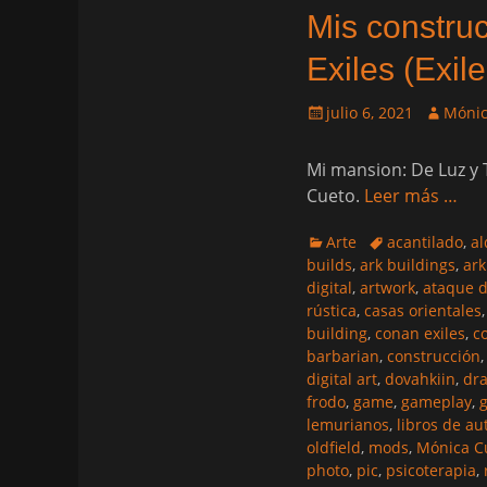
Mis construc
Exiles (Exile
Publicado
Autor
julio 6, 2021
Mónic
el
Mi mansion: De Luz y T
Cueto.
Leer más …
Categorias
Etiquetas
Arte
acantilado
,
al
builds
,
ark buildings
,
ark
digital
,
artwork
,
ataque d
rústica
,
casas orientales
building
,
conan exiles
,
c
barbarian
,
construcción
digital art
,
dovahkiin
,
dr
frodo
,
game
,
gameplay
,
lemurianos
,
libros de a
oldfield
,
mods
,
Mónica C
photo
,
pic
,
psicoterapia
,