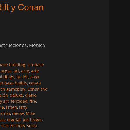
Rift y Conan
onstrucciones. Mónica
base building
,
ark base
 argos
,
art
,
arte
,
arte
ildings
,
builds
,
casa
n base builds
,
conan
nan gameplay
,
Conan the
ción
,
deluxe
,
diario
,
y art
,
felicidad
,
fire
,
le
,
kitten
,
kitty
,
ation
,
meow
,
Mike
paz mental
,
pet lovers
,
,
screenshots
,
selva
,