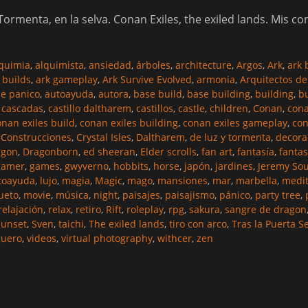
ormenta, en la selva. Conan Exiles, the exiled lands. Mis c
quimia
,
alquimista
,
ansiedad
,
árboles
,
architecture
,
Argos
,
Ark
,
ark 
 builds
,
ark gameplay
,
Ark Survive Evolved
,
armonia
,
Arquitectos de
e panico
,
autoayuda
,
autora
,
base build
,
base building
,
building
,
bu
,
cascadas
,
castillo daltharem
,
castillos
,
castle
,
children
,
Conan
,
cona
onan exiles build
,
conan exiles building
,
conan exiles gameplay
,
co
,
Construcciones
,
Crystal Isles
,
Daltharem
,
de luz y tormenta
,
decora
agon
,
Dragonborn
,
ed sheeran
,
Elder scrolls
,
fan art
,
fantasía
,
fantas
gamer
,
games
,
gwyverno
,
hobbits
,
horse
,
japón
,
jardines
,
Jeremy Sou
utoayuda
,
lujo
,
magia
,
Magic
,
mago
,
mansiones
,
mar
,
marbella
,
medit
ueto
,
movie
,
música
,
night
,
paisajes
,
paisajismo
,
pánico
,
party tree
,
relajación
,
relax
,
retiro
,
Rift
,
roleplay
,
rpg
,
sakura
,
sangre de dragon
sunset
,
Sven
,
taichi
,
The exiled lands
,
tiro con arco
,
Tras la Puerta S
guero
,
videos
,
virtual photography
,
withcer
,
zen