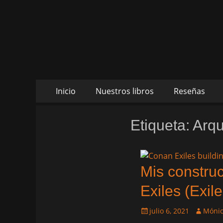
Daltharem. Por lo
Daltharem. Por los autores Mónica Cueto Liaño y
Ruiz
Saltar
Menú
Inicio
Nuestros libros
Reseñas
al
principal
contenido
Etiqueta:
Arqu
Mis construc
Exiles (Exile
Publicado
Autor
julio 6, 2021
Mónic
el