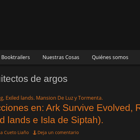
s autores Mónica Cueto 
 David Espada Ruiz
Booktrailers
Nuestras Cosas
Quiénes somos
itectos de argos
ciones en: Ark Survive Evolved, 
d lands e Isla de Siptah).
a Cueto Liaño
Deja un comentario