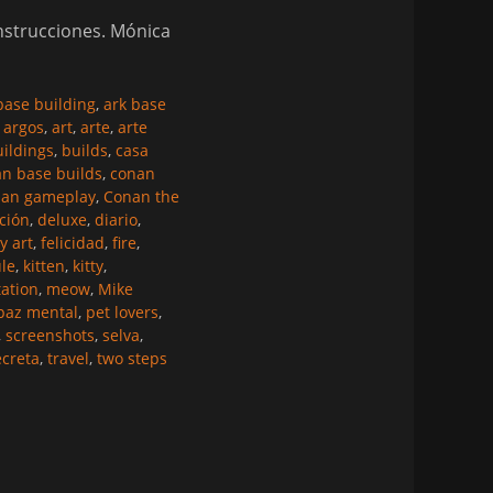
onstrucciones. Mónica
base building
,
ark base
 argos
,
art
,
arte
,
arte
ildings
,
builds
,
casa
n base builds
,
conan
nan gameplay
,
Conan the
ción
,
deluxe
,
diario
,
y art
,
felicidad
,
fire
,
le
,
kitten
,
kitty
,
ation
,
meow
,
Mike
paz mental
,
pet lovers
,
,
screenshots
,
selva
,
ecreta
,
travel
,
two steps