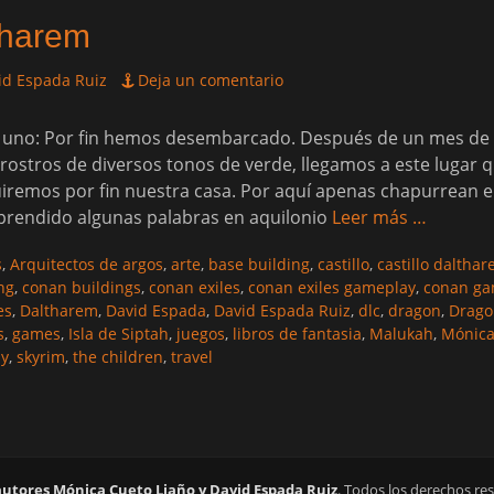
tharem
id Espada Ruiz
Deja un comentario
a uno: Por fin hemos desembarcado. Después de un mes de i
ostros de diversos tonos de verde, llegamos a este lugar q
iremos por fin nuestra casa. Por aquí apenas chapurrean e
prendido algunas palabras en aquilonio
Leer más …
as
s
,
Arquitectos de argos
,
arte
,
base building
,
castillo
,
castillo daltha
ng
,
conan buildings
,
conan exiles
,
conan exiles gameplay
,
conan ga
es
,
Daltharem
,
David Espada
,
David Espada Ruiz
,
dlc
,
dragon
,
Drago
s
,
games
,
Isla de Siptah
,
juegos
,
libros de fantasia
,
Malukah
,
Mónica
ay
,
skyrim
,
the children
,
travel
autores Mónica Cueto Liaño y David Espada Ruiz
. Todos los derechos re