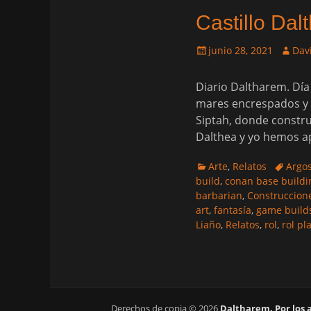
Castillo Dal
Publicado
Autor
junio 28, 2021
Dav
el
Diario Daltharem. Dí
mares encrespados y r
Siptah, donde constru
Dalthea y yo hemos a
Categorias
Etiquet
Arte
,
Relatos
Argo
build
,
conan base buildi
barbarian
,
Construccion
art
,
fantasía
,
game build
Liaño
,
Relatos
,
rol
,
rol pl
Derechos de copia © 2026
Daltharem. Por los 