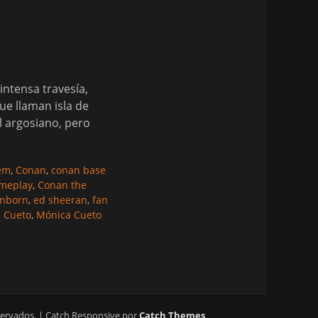
ntensa travesía,
ue llaman isla de
l argosiano, pero
rem
,
Conan
,
conan base
meplay
,
Conan the
nborn
,
ed sheeran
,
fan
 Cueto
,
Mónica Cueto
servados. | Catch Responsive por
Catch Themes