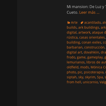
Mi mansion: De Luz y T
Cueto.
Leer más …
Categorias
Etiquetas
Arte
acantilado
,
al
builds
,
ark buildings
,
ark
digital
,
artwork
,
ataque d
rústica
,
casas orientales
building
,
conan exiles
,
c
barbarian
,
construcción
digital art
,
dovahkiin
,
dr
frodo
,
game
,
gameplay
,
lemurianos
,
libros de a
oldfield
,
mods
,
Mónica C
photo
,
pic
,
psicoterapia
,
siptah
,
sky
,
skyrim
,
Spa
,
from hell
,
unicornio
,
Val