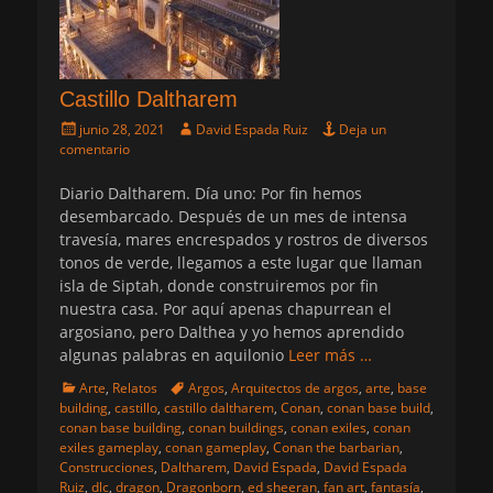
Castillo Daltharem
Publicado
Autor
junio 28, 2021
David Espada Ruiz
Deja un
el
comentario
Diario Daltharem. Día uno: Por fin hemos
desembarcado. Después de un mes de intensa
travesía, mares encrespados y rostros de diversos
tonos de verde, llegamos a este lugar que llaman
isla de Siptah, donde construiremos por fin
nuestra casa. Por aquí apenas chapurrean el
argosiano, pero Dalthea y yo hemos aprendido
algunas palabras en aquilonio
Leer más …
Categorias
Etiquetas
Arte
,
Relatos
Argos
,
Arquitectos de argos
,
arte
,
base
building
,
castillo
,
castillo daltharem
,
Conan
,
conan base build
,
conan base building
,
conan buildings
,
conan exiles
,
conan
exiles gameplay
,
conan gameplay
,
Conan the barbarian
,
Construcciones
,
Daltharem
,
David Espada
,
David Espada
Ruiz
,
dlc
,
dragon
,
Dragonborn
,
ed sheeran
,
fan art
,
fantasía
,