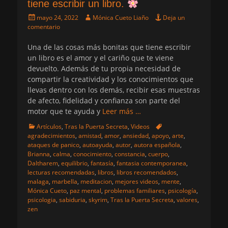
tiene escribir un libro.
Publicado
Autor
mayo 24, 2022
Mónica Cueto Liaño
Deja un
el
comentario
Una de las cosas más bonitas que tiene escribir
un libro es el amor y el cariño que te viene
devuelto. Además de tu propia necesidad de
compartir la creatividad y los conocimientos que
llevas dentro con los demás, recibir esas muestras
de afecto, fidelidad y confianza son parte del
motor que te ayuda y
Leer más …
Categorias
Etiquetas
Artículos
,
Tras la Puerta Secreta
,
Videos
agradecimientos
,
amistad
,
amor
,
ansiedad
,
apoyo
,
arte
,
ataques de panico
,
autoayuda
,
autor
,
autora española
,
Brianna
,
calma
,
conocimiento
,
constancia
,
cuerpo
,
Daltharem
,
equilibrio
,
fantasía
,
fantasia contemporanea
,
lecturas recomendadas
,
libros
,
libros recomendados
,
malaga
,
marbella
,
meditacion
,
mejores videos
,
mente
,
Mónica Cueto
,
paz mental
,
problemas familiares
,
psicología
,
psicologia
,
sabiduria
,
skyrim
,
Tras la Puerta Secreta
,
valores
,
zen