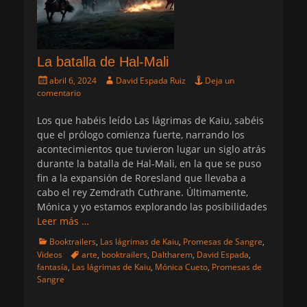
La batalla de Hal-Mali
Publicado
Autor
abril 6, 2024
David Espada Ruiz
Deja un
el
comentario
Los que habéis leído Las lágrimas de Kaiu, sabéis
que el prólogo comienza fuerte, narrando los
acontecimientos que tuvieron lugar un siglo atrás
durante la batalla de Hal-Mali, en la que se puso
fin a la expansión de Roresland que llevaba a
cabo el rey Zemdrath Cuthrane. Últimamente,
Mónica y yo estamos explorando las posibilidades
Leer más …
Categorias
Booktrailers
,
Las lágrimas de Kaiu
,
Promesas de Sangre
,
Etiquetas
Videos
arte
,
booktrailers
,
Daltharem
,
David Espada
,
fantasía
,
Las lágrimas de Kaiu
,
Mónica Cueto
,
Promesas de
Sangre