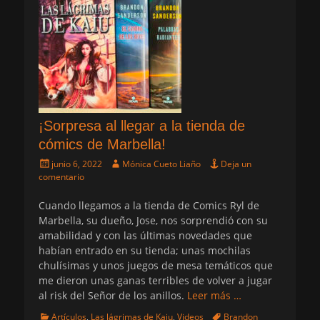
¡Sorpresa al llegar a la tienda de
cómics de Marbella!
Publicado
Autor
junio 6, 2022
Mónica Cueto Liaño
Deja un
el
comentario
Cuando llegamos a la tienda de Comics Ryl de
Marbella, su dueño, Jose, nos sorprendió con su
amabilidad y con las últimas novedades que
habían entrado en su tienda; unas mochilas
chulísimas y unos juegos de mesa temáticos que
me dieron unas ganas terribles de volver a jugar
al risk del Señor de los anillos.
Leer más …
Categorias
Etiquetas
Artículos
,
Las lágrimas de Kaiu
,
Videos
Brandon