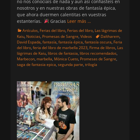
no nos conocíais de nada y aun así confiasteis en
nosotros y en nuestras obras de fantasía épica,
que ahora duermen calentitas en vuestras
estanterías.
Gracias
Leer más …
Categorias
Artículos
,
Ferias del libro
,
Ferias del libro
,
Las lágrimas de
Etiquetas
Kaiu
,
Noticias
,
Promesas de Sangre
,
Videos
Daltharem
,
David Espada
,
fantasía
,
fantasía épica
,
fantasía oscura
,
Feria
del libro
,
feria del libro de marbella 2023
,
Firma de libros
,
Las
lágrimas de Kaiu
,
libros de fantasia
,
libros recomendados
,
Marbecon
,
marbella
,
Mónica Cueto
,
Promesas de Sangre
,
saga de fantasia epica
,
segunda parte
,
trilogía