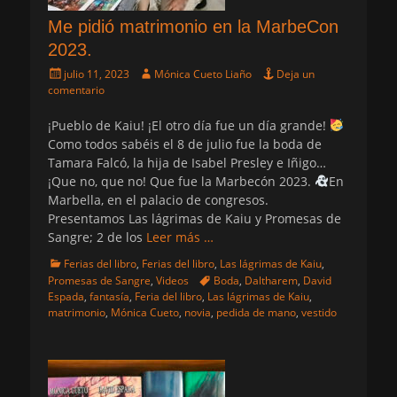
Me pidió matrimonio en la MarbeCon
2023.
Publicado
Autor
julio 11, 2023
Mónica Cueto Liaño
Deja un
el
comentario
¡Pueblo de Kaiu! ¡El otro día fue un día grande!
Como todos sabéis el 8 de julio fue la boda de
Tamara Falcó, la hija de Isabel Presley e Iñigo…
¡Que no, que no! Que fue la Marbecón 2023.
En
Marbella, en el palacio de congresos.
Presentamos Las lágrimas de Kaiu y Promesas de
Sangre; 2 de los
Leer más …
Categorias
Ferias del libro
,
Ferias del libro
,
Las lágrimas de Kaiu
,
Etiquetas
Promesas de Sangre
,
Videos
Boda
,
Daltharem
,
David
Espada
,
fantasía
,
Feria del libro
,
Las lágrimas de Kaiu
,
matrimonio
,
Mónica Cueto
,
novia
,
pedida de mano
,
vestido