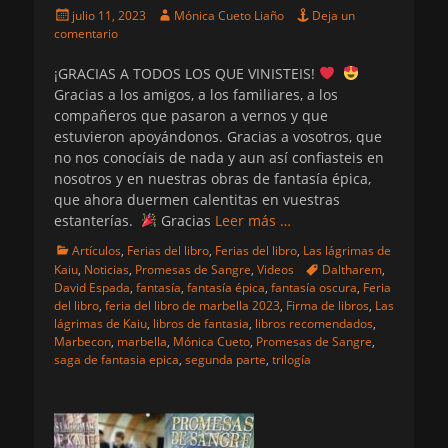
Publicado
Autor
julio 11, 2023
Mónica Cueto Liaño
Deja un
el
comentario
¡GRACIAS A TODOS LOS QUE VINISTEIS!
Gracias a los amigos, a los familiares, a los
compañeros que pasaron a vernos y que
estuvieron apoyándonos. Gracias a vosotros, que
no nos conocíais de nada y aun así confiasteis en
nosotros y en nuestras obras de fantasía épica,
que ahora duermen calentitas en vuestras
estanterías.
Gracias
Leer más …
Categorias
Artículos
,
Ferias del libro
,
Ferias del libro
,
Las lágrimas de
Etiquetas
Kaiu
,
Noticias
,
Promesas de Sangre
,
Videos
Daltharem
,
David Espada
,
fantasía
,
fantasía épica
,
fantasía oscura
,
Feria
del libro
,
feria del libro de marbella 2023
,
Firma de libros
,
Las
lágrimas de Kaiu
,
libros de fantasia
,
libros recomendados
,
Marbecon
,
marbella
,
Mónica Cueto
,
Promesas de Sangre
,
saga de fantasia epica
,
segunda parte
,
trilogía