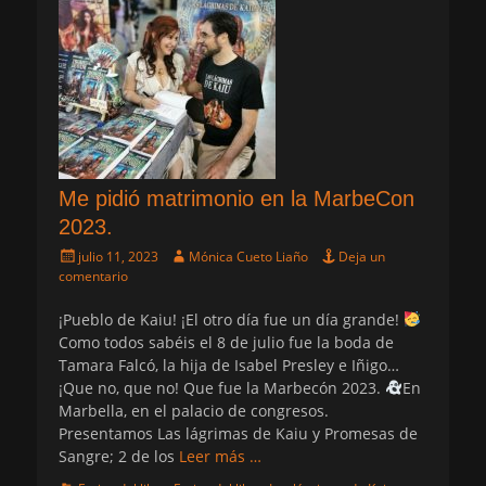
Me pidió matrimonio en la MarbeCon
2023.
Publicado
Autor
julio 11, 2023
Mónica Cueto Liaño
Deja un
el
comentario
¡Pueblo de Kaiu! ¡El otro día fue un día grande!
Como todos sabéis el 8 de julio fue la boda de
Tamara Falcó, la hija de Isabel Presley e Iñigo…
¡Que no, que no! Que fue la Marbecón 2023.
En
Marbella, en el palacio de congresos.
Presentamos Las lágrimas de Kaiu y Promesas de
Sangre; 2 de los
Leer más …