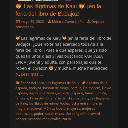
Las lágrimas de Kaiu
¡en la
feria del libro de Badajoz!
Publicado
Autor
mayo 25, 2022
Mónica Cueto Liaño
Deja un
el
comentario
Las lágrimas de Kaiu
¡en la feria del libro de
Badajoz! ¿Que no te has acercado todavía a la
feria del libro? ¡Pues a qué esperas, que ya solo
quedan unos días! Si vas buscando FANTASIA
EPICA juvenil y adulta, con personajes que te
roben el corazón
y mucha, mucha heroicidad
⚔,
Leer más …
Categorias
Etiquetas
Ferias del libro
,
Las lágrimas de Kaiu
asesina de la
espada
,
badajoz
,
baston de mago
,
batalla
,
Daltharem
,
David
Espada
,
duelo
,
epic books
,
espada
,
españa
,
fanasia epica
,
fantasía
,
Feria del libro
,
feria del libro badajoz
,
Las lágrimas
de Kaiu
,
los libros de minny
,
lucha
,
lucha entre mujeres
,
magia
,
medieval
,
Mónica Cueto
,
mujeres
,
mujeres
poderosas
,
poder
,
sarah maas
,
the song of the sword
dancer
,
vestidos medievales
,
zorro