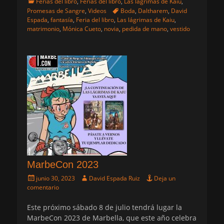
Categorias
Ferias del libro
,
Ferias del libro
,
Las lágrimas de Kaiu
,
Etiquetas
Promesas de Sangre
,
Videos
Boda
,
Daltharem
,
David
Espada
,
fantasía
,
Feria del libro
,
Las lágrimas de Kaiu
,
matrimonio
,
Mónica Cueto
,
novia
,
pedida de mano
,
vestido
MarbeCon 2023
Publicado
Autor
junio 30, 2023
David Espada Ruiz
Deja un
el
comentario
Este próximo sábado 8 de julio tendrá lugar la
MarbeCon 2023 de Marbella, que este año celebra