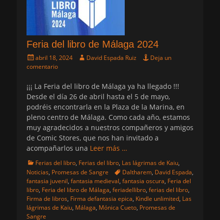
Feria del libro de Málaga 2024
Publicado
Autor
abril 18, 2024
David Espada Ruiz
Deja un
el
comentario
¡¡¡ La Feria del libro de Málaga ya ha llegado !!!
Desde el día 26 de abril hasta el 5 de mayo,
podréis encontrarla en la Plaza de la Marina, en
pleno centro de Málaga. Como cada año, estamos
muy agradecidos a nuestros compañeros y amigos
de Comic Stores, que nos han invitado a
acompañarlos una
Leer más …
Categorias
Ferias del libro
,
Ferias del libro
,
Las lágrimas de Kaiu
,
Etiquetas
Noticias
,
Promesas de Sangre
Daltharem
,
David Espada
,
fantasia juvenil
,
fantasia medieval
,
fantasia oscura
,
Feria del
libro
,
Feria del libro de Málaga
,
feriadellibro
,
ferias del libro
,
Firma de libros
,
Firma defantasia epica
,
Kindle unlimited
,
Las
lágrimas de Kaiu
,
Málaga
,
Mónica Cueto
,
Promesas de
Sangre