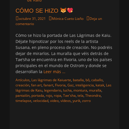
CÓMO SE HIZO
Publicado
Autor
octubre 31, 2021
Mónica Cueto Liaño
Deja un
el
comentario
Cómo se hizo la portada de Las Lágrimas de Kaiu.
Déjate hipnotizar por los reels de la artista
Susana, en pleno proceso de creación. No podréis
dejar de mirarlos. La muralla que véis detrás de
Tae’sha se encuentra en Fivoria, uno de los países
principales en el mundo de Ostrom y donde se
desarrollan la
Leer más …
Categorias
Etiquetas
Artículos
,
Las lágrimas de Kaiu
arte
,
batalla
,
bô
,
caballo
,
creación
,
fan art
,
fanart
,
Fivoria
,
Gaz
,
inteligencia
,
katak
,
Las
lágrimas de Kaiu
,
legendario
,
lucha
,
montura
,
muralla
,
pantalón
,
portada
,
rojo
,
ropa
,
Tae'sha
,
tela
,
Theondra
,
timelapse
,
velocidad
,
video
,
vídeos
,
yurik
,
zorro