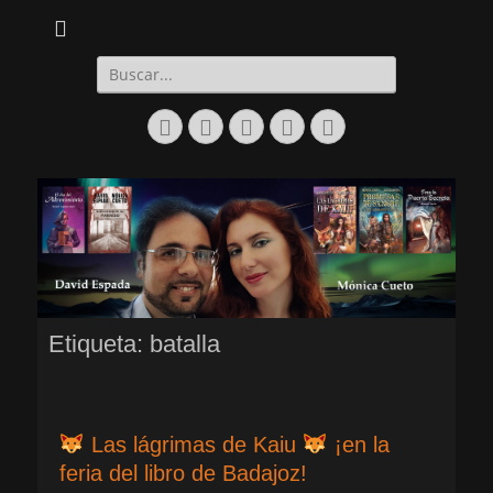
Daltharem. Por los autores Mónica Cueto Liaño y David Espada Ruiz
Daltharem. Por los
autores Mónica
Buscar:
Cueto Liaño y
Facebook
Correo
WordPress
YouTube
Instagram
David Espada Ruiz
electrónico
Etiqueta:
batalla
Las lágrimas de Kaiu
¡en la
feria del libro de Badajoz!