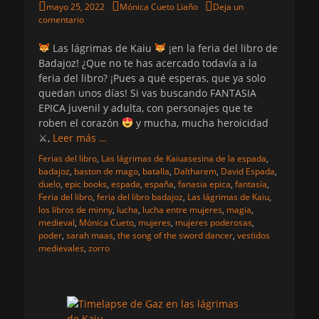
Publicado
Autor
mayo 25, 2022
Mónica Cueto Liaño
Deja un
el
comentario
Las lágrimas de Kaiu
¡en la feria del libro de
Badajoz! ¿Que no te has acercado todavía a la
feria del libro? ¡Pues a qué esperas, que ya solo
quedan unos días! Si vas buscando FANTASIA
EPICA juvenil y adulta, con personajes que te
roben el corazón
y mucha, mucha heroicidad
⚔,
Leer más …
Categorias
Etiquetas
Ferias del libro
,
Las lágrimas de Kaiu
asesina de la espada
,
badajoz
,
baston de mago
,
batalla
,
Daltharem
,
David Espada
,
duelo
,
epic books
,
espada
,
españa
,
fanasia epica
,
fantasía
,
Feria del libro
,
feria del libro badajoz
,
Las lágrimas de Kaiu
,
los libros de minny
,
lucha
,
lucha entre mujeres
,
magia
,
medieval
,
Mónica Cueto
,
mujeres
,
mujeres poderosas
,
poder
,
sarah maas
,
the song of the sword dancer
,
vestidos
medievales
,
zorro