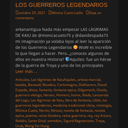
LOS GUERREROS LEGENDARIOS
Publicado
Autor
octubre 29, 2021
Mónica Cueto Liaño
Deja un
el
comentario
arkanantigua Nada más empezar LAS LÁGRIMAS
DE KAIU de @monicacueto75 y @davidespada73
mi imaginación ya volaba lejos al leer la aparición
de los Guerreros Legendarios
WoW es increíble
lo que llegan a hacer. Pero…¿conoces algunos de
ellos en nuestra Historia?
Aquiles: fue un héroe
de la guerra de Troya y uno de los principales
Leer más …
Categorias
Etiquetas
Artículos
,
Las lágrimas de Kaiu
Aquiles
,
artista marcial
,
batalla
,
Beowulf
,
Boudica
,
Carlomagno
,
Daltharem
,
David
Espada
,
diosa
,
fantasía
,
fantasia epica
,
Gilgamesh
,
Gisela
,
guerrero vikingo
,
héroes
,
Homero
,
honor
,
Ilíada
,
Lanzarote
del Lago
,
Las lágrimas de Kaiu
,
libro de fantasia
,
Lillah
,
los
guerreros legendarios
,
medicina tradicional china
,
mitologia
,
Mónica Cueto
,
Nerón
,
Ninsun
,
novela de fantasía
,
novela
epica
,
poema
,
reina Ginebra
,
reina guerrera
,
rey
,
rey Arturo
,
Roldán
,
Santo Grial
,
semidios
,
Sigurd Ragnarsoon
,
Troya
,
Uruk
,
Wong Fei-Hung