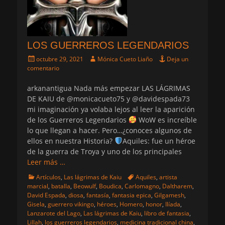
LOS GUERREROS LEGENDARIOS
Publicado
Autor
octubre 29, 2021
Mónica Cueto Liaño
Deja un
el
comentario
arkanantigua Nada más empezar LAS LÁGRIMAS
DE KAIU de @monicacueto75 y @davidespada73
mi imaginación ya volaba lejos al leer la aparición
de los Guerreros Legendarios
WoW es increíble
lo que llegan a hacer. Pero…¿conoces algunos de
ellos en nuestra Historia?
Aquiles: fue un héroe
de la guerra de Troya y uno de los principales
Leer más …
Categorias
Etiquetas
Artículos
,
Las lágrimas de Kaiu
Aquiles
,
artista
marcial
,
batalla
,
Beowulf
,
Boudica
,
Carlomagno
,
Daltharem
,
David Espada
,
diosa
,
fantasía
,
fantasia epica
,
Gilgamesh
,
Gisela
,
guerrero vikingo
,
héroes
,
Homero
,
honor
,
Ilíada
,
Lanzarote del Lago
,
Las lágrimas de Kaiu
,
libro de fantasia
,
Lillah
,
los guerreros legendarios
,
medicina tradicional china
,