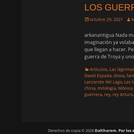
LOS GUER
Publicado
Aut
octubre 29, 2021
M
el
arkanantigua Nada m
imaginación ya volaba 
que llegan a hacer. P
guerra de Troya y uno
Categorias
Artículos
,
Las lágrima
David Espada
,
diosa
,
fan
Lanzarote del Lago
,
Las 
china
,
mitologia
,
Mónica
guerrera
,
rey
,
rey Arturo
Derechos de copia © 2026
Daltharem. Por los 