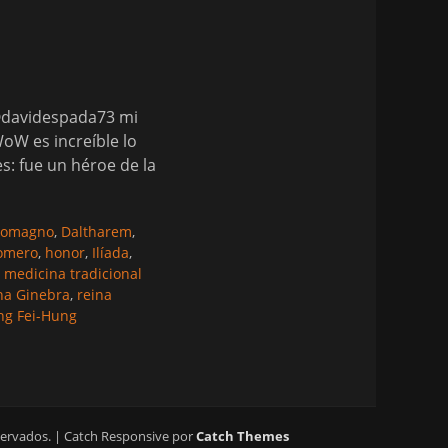
@davidespada73 mi
oW es increíble lo
es: fue un héroe de la
lomagno
,
Daltharem
,
omero
,
honor
,
Ilíada
,
,
medicina tradicional
na Ginebra
,
reina
g Fei-Hung
servados. | Catch Responsive por
Catch Themes