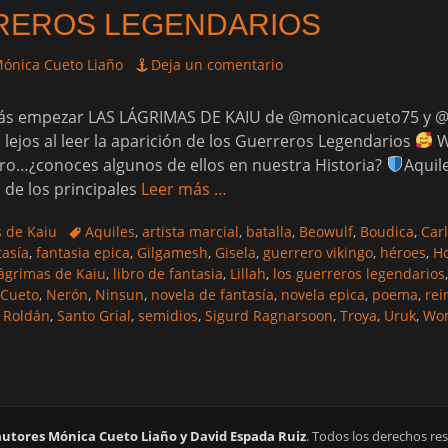
REROS LEGENDARIOS
or
ónica Cueto Liaño
Deja un comentario
ás empezar LAS LÁGRIMAS DE KAIU de @monicacueto75 y 
lejos al leer la aparición de los Guerreros Legendarios
W
ero…¿conoces algunos de ellos en nuestra Historia?
Aquil
 de los principales
Leer más …
Etiquetas
s de Kaiu
Aquiles
,
artista marcial
,
batalla
,
Beowulf
,
Boudica
,
Car
tasía
,
fantasia epica
,
Gilgamesh
,
Gisela
,
guerrero vikingo
,
héroes
,
H
lágrimas de Kaiu
,
libro de fantasia
,
Lillah
,
los guerreros legendarios
 Cueto
,
Nerón
,
Ninsun
,
novela de fantasía
,
novela epica
,
poema
,
rei
,
Roldán
,
Santo Grial
,
semidios
,
Sigurd Ragnarsoon
,
Troya
,
Uruk
,
Won
autores Mónica Cueto Liaño y David Espada Ruiz
. Todos los derechos re