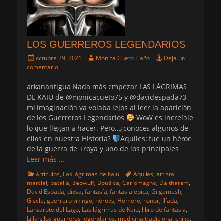
LOS GUERREROS LEGENDARIOS
Publicado
Autor
octubre 29, 2021
Mónica Cueto Liaño
Deja un
el
comentario
arkanantigua Nada más empezar LAS LÁGRIMAS
DE KAIU de @monicacueto75 y @davidespada73
mi imaginación ya volaba lejos al leer la aparición
de los Guerreros Legendarios
WoW es increíble
lo que llegan a hacer. Pero…¿conoces algunos de
ellos en nuestra Historia?
Aquiles: fue un héroe
de la guerra de Troya y uno de los principales
Leer más …
Categorias
Etiquetas
Artículos
,
Las lágrimas de Kaiu
Aquiles
,
artista
marcial
,
batalla
,
Beowulf
,
Boudica
,
Carlomagno
,
Daltharem
,
David Espada
,
diosa
,
fantasía
,
fantasia epica
,
Gilgamesh
,
Gisela
,
guerrero vikingo
,
héroes
,
Homero
,
honor
,
Ilíada
,
Lanzarote del Lago
,
Las lágrimas de Kaiu
,
libro de fantasia
,
Lillah
,
los guerreros legendarios
,
medicina tradicional china
,