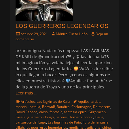
LOS GUERREROS LEGENDARIOS
Publicado
Autor
octubre 29, 2021
Mónica Cueto Liaño
Deja un
el
comentario
arkanantigua Nada más empezar LAS LÁGRIMAS
DE KAIU de @monicacueto75 y @davidespada73
mi imaginación ya volaba lejos al leer la aparición
de los Guerreros Legendarios
WoW es increíble
lo que llegan a hacer. Pero…¿conoces algunos de
ellos en nuestra Historia?
Aquiles: fue un héroe
de la guerra de Troya y uno de los principales
Leer más …
Categorias
Etiquetas
Artículos
,
Las lágrimas de Kaiu
Aquiles
,
artista
marcial
,
batalla
,
Beowulf
,
Boudica
,
Carlomagno
,
Daltharem
,
David Espada
,
diosa
,
fantasía
,
fantasia epica
,
Gilgamesh
,
Gisela
,
guerrero vikingo
,
héroes
,
Homero
,
honor
,
Ilíada
,
Lanzarote del Lago
,
Las lágrimas de Kaiu
,
libro de fantasia
,
Lillah
,
los guerreros legendarios
,
medicina tradicional china
,