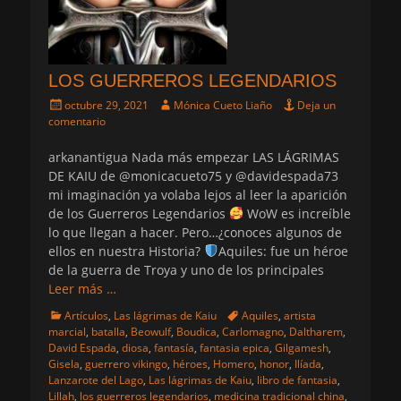
LOS GUERREROS LEGENDARIOS
Publicado
Autor
octubre 29, 2021
Mónica Cueto Liaño
Deja un
el
comentario
arkanantigua Nada más empezar LAS LÁGRIMAS
DE KAIU de @monicacueto75 y @davidespada73
mi imaginación ya volaba lejos al leer la aparición
de los Guerreros Legendarios
WoW es increíble
lo que llegan a hacer. Pero…¿conoces algunos de
ellos en nuestra Historia?
Aquiles: fue un héroe
de la guerra de Troya y uno de los principales
Leer más …
Categorias
Etiquetas
Artículos
,
Las lágrimas de Kaiu
Aquiles
,
artista
marcial
,
batalla
,
Beowulf
,
Boudica
,
Carlomagno
,
Daltharem
,
David Espada
,
diosa
,
fantasía
,
fantasia epica
,
Gilgamesh
,
Gisela
,
guerrero vikingo
,
héroes
,
Homero
,
honor
,
Ilíada
,
Lanzarote del Lago
,
Las lágrimas de Kaiu
,
libro de fantasia
,
Lillah
,
los guerreros legendarios
,
medicina tradicional china
,