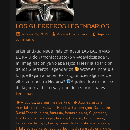
LOS GUERREROS LEGENDARIOS
Publicado
Autor
octubre 29, 2021
Mónica Cueto Liaño
Deja un
el
comentario
arkanantigua Nada más empezar LAS LÁGRIMAS
DE KAIU de @monicacueto75 y @davidespada73
mi imaginación ya volaba lejos al leer la aparición
de los Guerreros Legendarios
WoW es increíble
lo que llegan a hacer. Pero…¿conoces algunos de
ellos en nuestra Historia?
Aquiles: fue un héroe
de la guerra de Troya y uno de los principales
Leer más …
Categorias
Etiquetas
Artículos
,
Las lágrimas de Kaiu
Aquiles
,
artista
marcial
,
batalla
,
Beowulf
,
Boudica
,
Carlomagno
,
Daltharem
,
David Espada
,
diosa
,
fantasía
,
fantasia epica
,
Gilgamesh
,
Gisela
,
guerrero vikingo
,
héroes
,
Homero
,
honor
,
Ilíada
,
Lanzarote del Lago
,
Las lágrimas de Kaiu
,
libro de fantasia
,
Lillah
,
los guerreros legendarios
,
medicina tradicional china
,