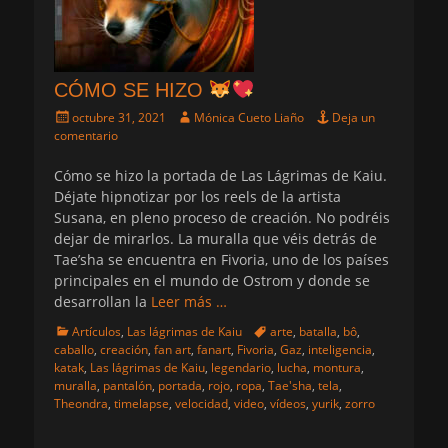
CÓMO SE HIZO
Publicado
Autor
octubre 31, 2021
Mónica Cueto Liaño
Deja un
el
comentario
Cómo se hizo la portada de Las Lágrimas de Kaiu.
Déjate hipnotizar por los reels de la artista
Susana, en pleno proceso de creación. No podréis
dejar de mirarlos. La muralla que véis detrás de
Tae’sha se encuentra en Fivoria, uno de los países
principales en el mundo de Ostrom y donde se
desarrollan la
Leer más …
Categorias
Etiquetas
Artículos
,
Las lágrimas de Kaiu
arte
,
batalla
,
bô
,
caballo
,
creación
,
fan art
,
fanart
,
Fivoria
,
Gaz
,
inteligencia
,
katak
,
Las lágrimas de Kaiu
,
legendario
,
lucha
,
montura
,
muralla
,
pantalón
,
portada
,
rojo
,
ropa
,
Tae'sha
,
tela
,
Theondra
,
timelapse
,
velocidad
,
video
,
vídeos
,
yurik
,
zorro