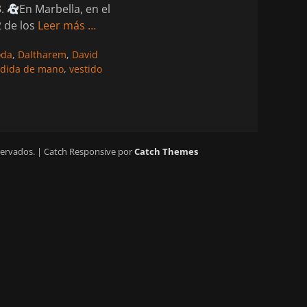
3.
En Marbella, en el
 de los
Leer más …
etas
oda
,
Daltharem
,
David
dida de mano
,
vestido
servados. | Catch Responsive por
Catch Themes