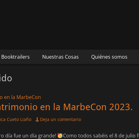
s autores Mónica Cueto 
 David Espada Ruiz
Booktrailers
Nuestras Cosas
Quiénes somos
ido
trimonio en la MarbeCon 2023.
ca Cueto Liaño
Deja un comentario
tro día fue un día grande!
Como todos sabéis el 8 de julio