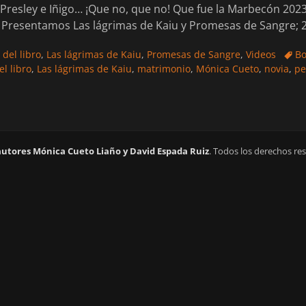
el Presley e Iñigo… ¡Que no, que no! Que fue la Marbecón 202
 Presentamos Las lágrimas de Kaiu y Promesas de Sangre; 2
Etiqu
 del libro
,
Las lágrimas de Kaiu
,
Promesas de Sangre
,
Videos
B
el libro
,
Las lágrimas de Kaiu
,
matrimonio
,
Mónica Cueto
,
novia
,
pe
autores Mónica Cueto Liaño y David Espada Ruiz
. Todos los derechos re