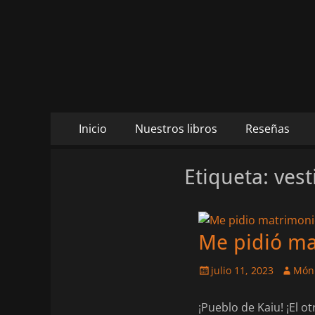
Daltharem. Por lo
Daltharem. Por los autores Mónica Cueto Liaño y
Ruiz
Menú
Saltar
Inicio
Nuestros libros
Reseñas
al
principal
contenido
Etiqueta:
vest
Me pidió ma
Publicado
Autor
julio 11, 2023
Móni
el
¡Pueblo de Kaiu! ¡El o