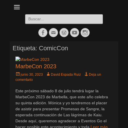
Daltharem. Por los autores Mónica Cueto Liaño y David Espada
Daltharem. Por los
Ruiz
autores Mónica
Buscar:
Cueto Liaño y
Facebook
Correo
WordPress
YouTube
Instagram
David Espada
electrónico
Ruiz
Etiqueta:
ComicCon
MarbeCon 2023
Publicado
Autor
junio 30, 2023
David Espada Ruiz
Deja un
el
comentario
Este próximo sábado 8 de julio tendrá lugar la
MarbeCon 2023 de Marbella, que este año celebra
su quinta edición. Mónica y yo tendremos el placer
de asistir para presentar Promesas de Sangre, la
esperada continuación de Las lágrimas de Kaiu.
Desde aquí, queremos agradecer a Eventos Go el
hacer posible este acontecimiento y toda
Leer más