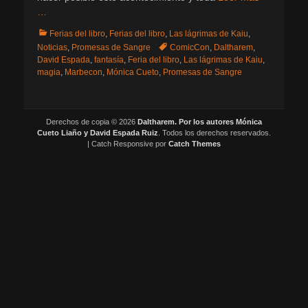
…
Categorias
Ferias del libro
,
Ferias del libro
,
Las lágrimas de Kaiu
,
Etiquetas
Noticias
,
Promesas de Sangre
ComicCon
,
Daltharem
,
David Espada
,
fantasía
,
Feria del libro
,
Las lágrimas de Kaiu
,
magia
,
Marbecon
,
Mónica Cueto
,
Promesas de Sangre
Derechos de copia © 2026
Daltharem. Por los autores Mónica
Cueto Liaño y David Espada Ruiz
. Todos los derechos reservados.
| Catch Responsive por
Catch Themes