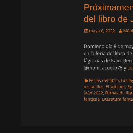
Próximamente
del libro de
Publicado
Autor
mayo 6, 2022
Móni
el
Domingo día 8 de mayo
en la feria del libro 
lágrimas de Kaiu. Rec
@monicacueto75 y
Le
Categorias
Ferias del libro
,
Las l
los anillos
,
El witcher
,
Ep
jaén 2022
,
Firmas de lib
fantasia
,
Literatura fantá