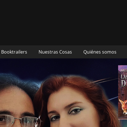
s autores Mónica Cueto 
 David Espada Ruiz
Booktrailers
Nuestras Cosas
Quiénes somos