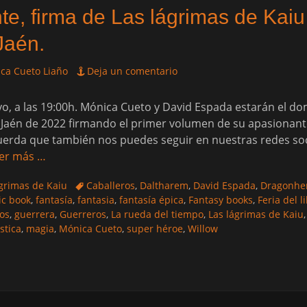
, firma de Las lágrimas de Kaiu 
 Jaén.
ca Cueto Liaño
Deja un comentario
, a las 19:00h. Mónica Cueto y David Espada estarán el d
de Jaén de 2022 firmando el primer volumen de su apasionante
uerda que también nos puedes seguir en nuestras redes soc
er más …
Etiquetas
ágrimas de Kaiu
Caballeros
,
Daltharem
,
David Espada
,
Dragonhe
ic book
,
fantasía
,
fantasia
,
fantasía épica
,
Fantasy books
,
Feria del l
ros
,
guerrera
,
Guerreros
,
La rueda del tiempo
,
Las lágrimas de Kaiu
stica
,
magia
,
Mónica Cueto
,
super héroe
,
Willow