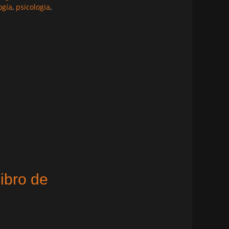
ogía
,
psicologia
,
libro de