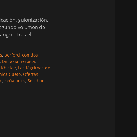
cación, guionización,
 segundo volumen de
angre: Tras el
as
,
Berford
,
con dos
,
fantasía heroica
,
,
Khislae
,
Las lágrimas de
ica Cueto
,
Ofertas
,
n
,
señalados
,
Serehod
,