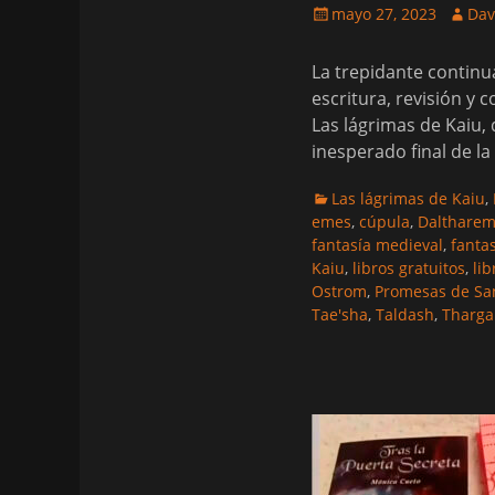
Publicado
Autor
mayo 27, 2023
Dav
el
La trepidante continu
escritura, revisión 
Las lágrimas de Kaiu,
inesperado final de la
Categorias
Las lágrimas de Kaiu
,
emes
,
cúpula
,
Dalthare
fantasía medieval
,
fanta
Kaiu
,
libros gratuitos
,
li
Ostrom
,
Promesas de Sa
Tae'sha
,
Taldash
,
Tharg