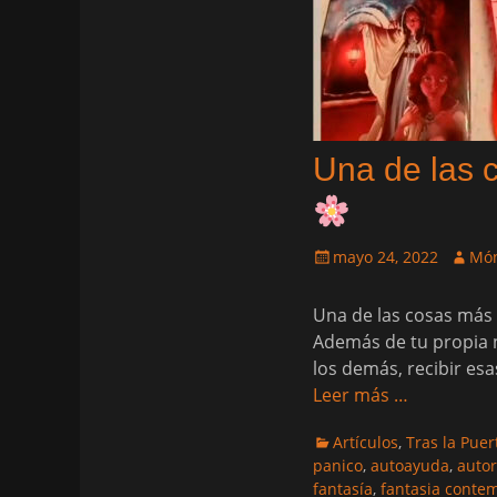
Una de las c
Publicado
Autor
mayo 24, 2022
Món
el
Una de las cosas más b
Además de tu propia n
los demás, recibir esa
Leer más …
Categorias
Artículos
,
Tras la Puer
panico
,
autoayuda
,
autor
fantasía
,
fantasia conte