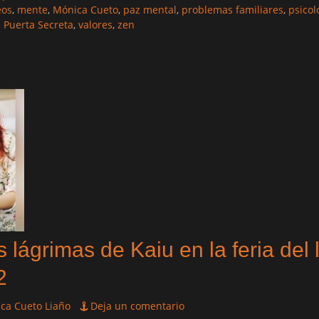
eos
,
mente
,
Mónica Cueto
,
paz mental
,
problemas familiares
,
psicol
a Puerta Secreta
,
valores
,
zen
 lágrimas de Kaiu en la feria del 
2
ca Cueto Liaño
Deja un comentario