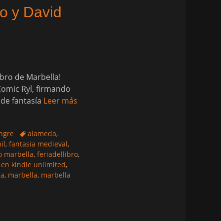
to y David
ibro de Marbella!
Comic Ryl, firmando
 de fantasía
Leer más
Etiquetas
ngre
alameda
,
il
,
fantasia medieval
,
ro marbella
,
feriadellibro
,
 en kindle unlimited
,
ca
,
marbella
,
marbella