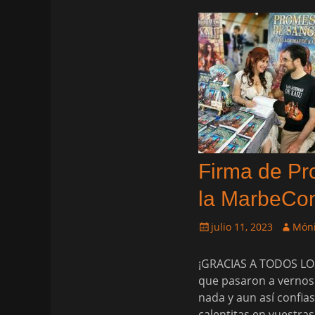
Firma de Pr
la MarbeCo
Publicado
Autor
julio 11, 2023
Móni
el
¡GRACIAS A TODOS LO
que pasaron a vernos 
nada y aun así confia
calentitas en vuestra