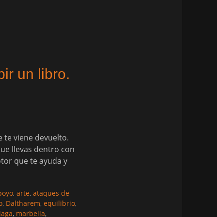
r un libro.
e te viene devuelto.
ue llevas dentro con
otor que te ayuda y
poyo
,
arte
,
ataques de
o
,
Daltharem
,
equilibrio
,
laga
,
marbella
,