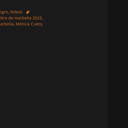
Etiquetas
ngre
,
Videos
 libro de marbella 2023
,
arbella
,
Mónica Cueto
,