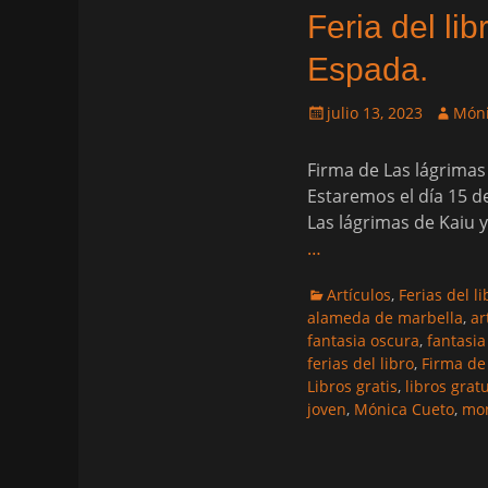
Feria del li
Espada.
Publicado
Autor
julio 13, 2023
Móni
el
Firma de Las lágrimas 
Estaremos el día 15 d
Las lágrimas de Kaiu 
…
Categorias
Artículos
,
Ferias del li
alameda de marbella
,
ar
fantasia oscura
,
fantasia
ferias del libro
,
Firma de 
Libros gratis
,
libros grat
joven
,
Mónica Cueto
,
mon