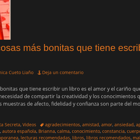
osas más bonitas que tiene escribi
ica Cueto Liaño
Deja un comentario
onitas que tiene escribir un libro es el amor y el cariño qu
ecesidad de compartir la creatividad y los conocimientos q
s muestras de afecto, fidelidad y confianza son parte del m
Etiquetas
ta Secreta
,
Videos
agradecimientos
,
amistad
,
amor
,
ansiedad
,
a
,
autora española
,
Brianna
,
calma
,
conocimiento
,
constancia
,
cuerp
mporanea
,
lecturas recomendadas
,
libros
,
libros recomendados
,
ma