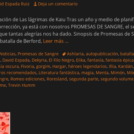
id Espada Ruiz
Deja un comentario
ación de Las lágrimas de Kaiu Tras un año y medio de planifi
y corrección, ya está con nosotros PROMESAS DE SANGRE, el
 que tantas alegrías nos ha dado. Sinopsis de Promesas de S
 batalla de Berford,
Leer más …
Etiquetas
Noticias
,
Promesas de Sangre
Ashtaria
,
autopublicación
,
batall
m
,
David Espada
,
Dekyria
,
El Filo Negro
,
Elika
,
fantasía
,
fantasía épica
sía oscura
,
Fivoria
,
gorgim
,
Hargar
,
héroes legendarios
,
Illia
,
Kardán
bros recomendados
,
Literatura fantástica
,
magia
,
Menta
,
Mimón
,
Món
ngre
,
Romeo ediciones
,
Roresland
,
segunda parte
,
segundo volume
ame
,
Trevin Humm