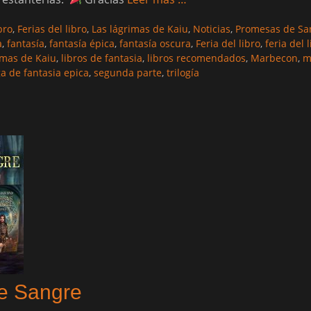
bro
,
Ferias del libro
,
Las lágrimas de Kaiu
,
Noticias
,
Promesas de Sa
a
,
fantasía
,
fantasía épica
,
fantasía oscura
,
Feria del libro
,
feria del
imas de Kaiu
,
libros de fantasia
,
libros recomendados
,
Marbecon
,
m
a de fantasia epica
,
segunda parte
,
trilogía
e Sangre