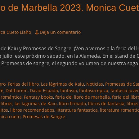
bro de Marbella 2023. Monica Cue
ca Cueto Liaño
Deja un comentario
de Kaiu y Promesas de Sangre. ¡Ven a vernos a la feria del l
e julio, este próximo sábado, en la Alameda. En el stand de 
y Promesas de sangre, el segundo volumen de nuestra saga
bro
,
Ferias del libro
,
Las lágrimas de Kaiu
,
Noticias
,
Promesas de Sa
te
,
Daltharem
,
David Espada
,
fantasía
,
fantasia epica
,
fantasia juven
 romántica
,
Fantasy books
,
feria del libro de marbella
,
feria del lib
libros
,
las lagrimas de Kaiu
,
libro firmado
,
libros de fantasia
,
libros
uitos
,
libros recomendados
,
literatura fantastica
,
literatura romanti
ica cueto
,
Promesas de Sangre