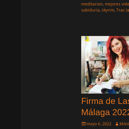
meditacion
,
mejores vid
sabiduria
,
skyrim
,
Tras l
Firma de Las
Málaga 202
Publicado
Autor
mayo 6, 2022
Móni