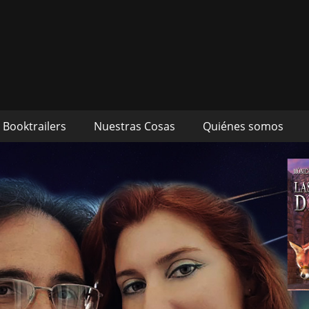
s autores Mónica Cueto 
 David Espada Ruiz
Booktrailers
Nuestras Cosas
Quiénes somos