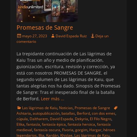
Promesas de Sangre
Publicado
Autor
mayo 27, 2023
David Espada Ruiz
Deja un
el
comentario
La trepidante continuación de Las lágrimas de
Kaiu Tras un año y medio de planificación,
guionización, escritura, revisión y corrección, ya
está con nosotros PROMESAS DE SANGRE, el
segundo volumen de Las lágrimas de Kaiu, que
tantas alegrías nos ha dado. Sinopsis de Promesas
de Sangre: Tras el inesperado final de la batalla
de Berford,
Leer más …
Categorias
Etiquetas
Las lágrimas de Kaiu
,
Noticias
,
Promesas de Sangre
Ashtaria
,
autopublicación
,
batallas
,
Berford
,
con dos emes
,
cúpula
,
Daltharem
,
David Espada
,
Dekyria
,
El Filo Negro
,
Elika
,
fantasía
,
fantasía épica
,
fantasía heroica
,
fantasía
medieval
,
fantasía oscura
,
Fivoria
,
gorgim
,
Hargar
,
héroes
legendarios
,
Illia
,
Kardán
,
Khislae
,
Las lágrimas de Kaiu
,