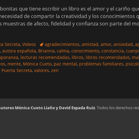
onitas que tiene escribir un libro es el amor y el cariño qu
ecesidad de compartir la creatividad y los conocimientos q
s muestras de afecto, fidelidad y confianza son parte del m
Etiquetas
ta Secreta
,
Videos
agradecimientos
,
amistad
,
amor
,
ansiedad
,
a
,
autora española
,
Brianna
,
calma
,
conocimiento
,
constancia
,
cuerp
mporanea
,
lecturas recomendadas
,
libros
,
libros recomendados
,
ma
eos
,
mente
,
Mónica Cueto
,
paz mental
,
problemas familiares
,
psicol
a Puerta Secreta
,
valores
,
zen
autores Mónica Cueto Liaño y David Espada Ruiz
. Todos los derechos re