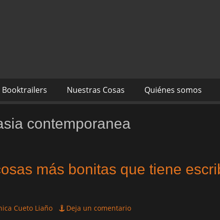
s autores Mónica Cueto 
 David Espada Ruiz
Booktrailers
Nuestras Cosas
Quiénes somos
tasia contemporanea
osas más bonitas que tiene escribi
ica Cueto Liaño
Deja un comentario