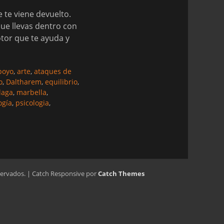
e te viene devuelto.
ue llevas dentro con
otor que te ayuda y
poyo
,
arte
,
ataques de
o
,
Daltharem
,
equilibrio
,
laga
,
marbella
,
ogía
,
psicologia
,
servados. | Catch Responsive por
Catch Themes