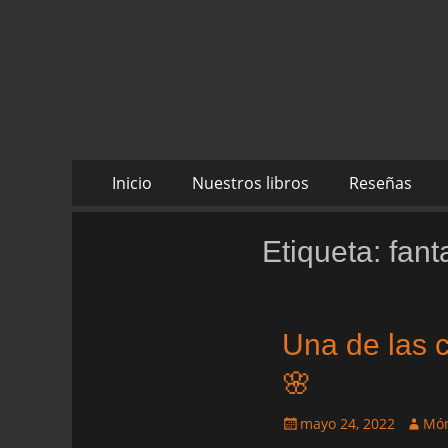
Daltharem. Por lo
Daltharem. Por los autores Mónica Cueto Liaño y
Ruiz
Saltar
Menú
Inicio
Nuestros libros
Reseñas
al
principal
contenido
Etiqueta:
fan
Una de las c
🌸
Publicado
Autor
mayo 24, 2022
Món
el