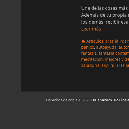
Una de las cosas más b
Además de tu propia n
los demás, recibir esa
Leer más …
Categorias
Artículos
,
Tras la Puer
panico
,
autoayuda
,
autor
fantasía
,
fantasia conte
meditacion
,
mejores vid
sabiduria
,
skyrim
,
Tras l
Derechos de copia © 2026
Daltharem. Por los 