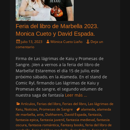
Feria del libro de Marbella 2023.
Monica Cueto y David Espada.
Publicado
Autor
julio 13, 2023
Mónica Cueto Liaño
Deja un
el
comentario
Firma de Las lágrimas de Kaiu y Promesas de
Sangre. ¡Ven a vernos a la feria del libro de
Marbella! Estaremos el día 15 de julio, este
próximo sábado, en la Alameda. En el stand de
Comic Ryl, firmando Las lágrimas de Kaiu y
Promesas de sangre, el segundo volumen de
nuestra saga de fantasía
Leer más …
Categorias
Artículos
,
Ferias del libro
,
Ferias del libro
,
Las lágrimas de
Etiquetas
Kaiu
,
Noticias
,
Promesas de Sangre
alameda
,
alameda
de marbella
,
arte
,
Daltharem
,
David Espada
,
fantasía
,
fantasia epica
,
fantasia juvenil
,
fantasia medieval
,
fantasia
oscura
,
fantasia romántica
,
Fantasy books
,
feria del libro de