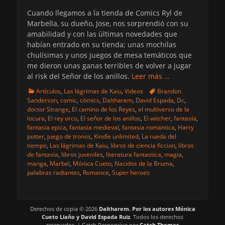
Cuando llegamos a la tienda de Comics Ryl de
Marbella, su dueño, Jose, nos sorprendió con su
amabilidad y con las últimas novedades que
habían entrado en su tienda; unas mochilas
chulísimas y unos juegos de mesa temáticos que
me dieron unas ganas terribles de volver a jugar
al risk del Señor de los anillos.
Leer más …
Categorias
Etiquetas
Artículos
,
Las lágrimas de Kaiu
,
Videos
Brandon
Sanderson
,
comic
,
cómics
,
Daltharem
,
David Espada
,
Dc
,
doctor Strange
,
El camino de los Reyes
,
el multiverso de la
locura
,
El rey orco
,
El señor de los anillos
,
El witcher
,
fantasía
,
fantasia epica
,
fantasia medieval
,
fantasia romantica
,
Harry
potter
,
juego de tronos
,
Kindle unlimited
,
La rueda del
tiempo
,
Las lágrimas de Kaiu
,
libros de ciencia ficcion
,
libros
de fantasia
,
libros juveniles
,
literatura fantastica
,
magia
,
manga
,
Marbel
,
Mónica Cueto
,
Nacidos de la Bruma
,
palabras radiantes
,
Romance
,
Super heroes
Derechos de copia © 2026
Daltharem. Por los autores Mónica
Cueto Liaño y David Espada Ruiz
. Todos los derechos
reservados. | Catch Responsive por
Catch Themes