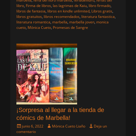
marbella
,
feria del libro marbella
,
feriadellibro
,
ferias del
libro
,
Firma de libros
,
las lagrimas de Kaiu
,
libro firmado
,
libros de fantasia
,
libros en kindle unlimited
,
Libros gratis
,
libros gratuitos
,
libros recomendados
,
literatura fantastica
,
literatura romantica
,
marbella
,
marbella joven
,
monica
cueto
,
Mónica Cueto
,
Promesas de Sangre
¡Sorpresa al llegar a la tienda de
cómics de Marbella!
Publicado
Autor
junio 6, 2022
Mónica Cueto Liaño
Deja un
el
comentario