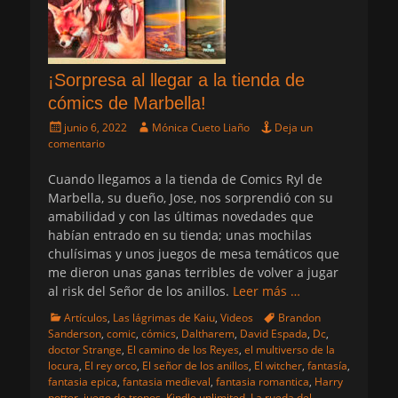
¡Sorpresa al llegar a la tienda de
cómics de Marbella!
Publicado
Autor
junio 6, 2022
Mónica Cueto Liaño
Deja un
el
comentario
Cuando llegamos a la tienda de Comics Ryl de
Marbella, su dueño, Jose, nos sorprendió con su
amabilidad y con las últimas novedades que
habían entrado en su tienda; unas mochilas
chulísimas y unos juegos de mesa temáticos que
me dieron unas ganas terribles de volver a jugar
al risk del Señor de los anillos.
Leer más …
Categorias
Etiquetas
Artículos
,
Las lágrimas de Kaiu
,
Videos
Brandon
Sanderson
,
comic
,
cómics
,
Daltharem
,
David Espada
,
Dc
,
doctor Strange
,
El camino de los Reyes
,
el multiverso de la
locura
,
El rey orco
,
El señor de los anillos
,
El witcher
,
fantasía
,
fantasia epica
,
fantasia medieval
,
fantasia romantica
,
Harry
potter
,
juego de tronos
,
Kindle unlimited
,
La rueda del