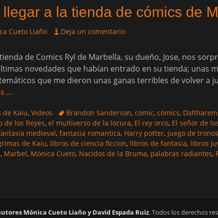
 llegar a la tienda de cómics de M
ca Cueto Liaño
Deja un comentario
tienda de Comics Ryl de Marbella, su dueño, Jose, nos sorp
últimas novedades que habían entrado en su tienda; unas m
emáticos que me dieron unas ganas terribles de volver a jug
ás …
Etiquetas
s de Kaiu
,
Videos
Brandon Sanderson
,
comic
,
cómics
,
Daltharem
o de los Reyes
,
el multiverso de la locura
,
El rey orco
,
El señor de lo
fantasia medieval
,
fantasia romantica
,
Harry potter
,
juego de trono
grimas de Kaiu
,
libros de ciencia ficcion
,
libros de fantasia
,
libros j
a
,
Marbel
,
Mónica Cueto
,
Nacidos de la Bruma
,
palabras radiantes
,
autores Mónica Cueto Liaño y David Espada Ruiz
. Todos los derechos re