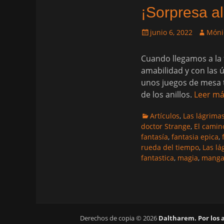
¡Sorpresa al
Publicado
Autor
junio 6, 2022
Móni
el
Cuando llegamos a la 
amabilidad y con las 
unos juegos de mesa t
de los anillos.
Leer m
Categorias
Artículos
,
Las lágrima
doctor Strange
,
El camin
fantasía
,
fantasia epica
,
rueda del tiempo
,
Las lá
fantastica
,
magia
,
mang
Derechos de copia © 2026
Daltharem. Por los 