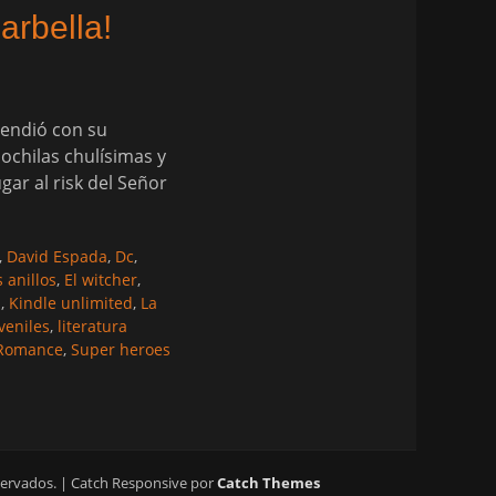
arbella!
rendió con su
ochilas chulísimas y
ar al risk del Señor
,
David Espada
,
Dc
,
s anillos
,
El witcher
,
s
,
Kindle unlimited
,
La
uveniles
,
literatura
Romance
,
Super heroes
servados. | Catch Responsive por
Catch Themes