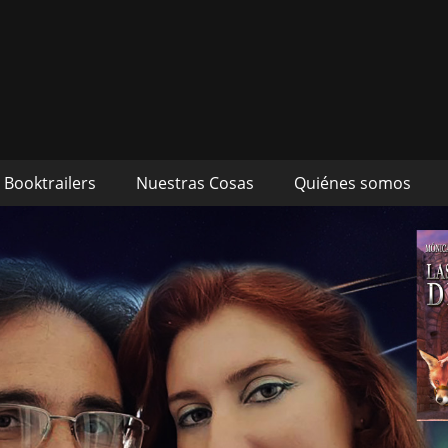
s autores Mónica Cueto 
 David Espada Ruiz
Booktrailers
Nuestras Cosas
Quiénes somos