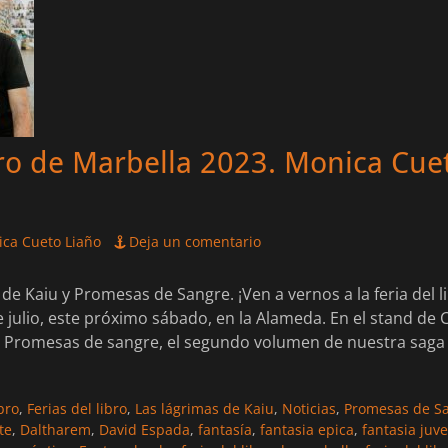
bro de Marbella 2023. Monica Cue
ca Cueto Liaño
Deja un comentario
de Kaiu y Promesas de Sangre. ¡Ven a vernos a la feria del l
e julio, este próximo sábado, en la Alameda. En el stand de 
y Promesas de sangre, el segundo volumen de nuestra saga
ibro
,
Ferias del libro
,
Las lágrimas de Kaiu
,
Noticias
,
Promesas de S
te
,
Daltharem
,
David Espada
,
fantasía
,
fantasia epica
,
fantasia juve