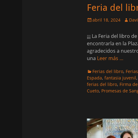
Feria del li
Publicado
Autor
abril 18, 2024
Dav
el
¡¡¡ La Feria del libro 
encontrarla en la Pla
agradecidos a nuestr
una
Leer más …
Categorias
Ferias del libro
,
Ferias
Espada
,
fantasia juvenil
ferias del libro
,
Firma de
Cueto
,
Promesas de San