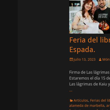
Feria del li
Espada.
Publicado
Autor
julio 13, 2023
Móni
el
Firma de Las lágrimas 
Estaremos el día 15 d
Las lágrimas de Kaiu 
…
Categorias
Artículos
,
Ferias del l
alameda de marbella
,
ar