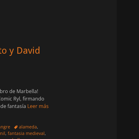
to y David
ibro de Marbella!
Comic Ryl, firmando
 de fantasía
Leer más
Etiquetas
angre
alameda
,
nil
,
fantasia medieval
,