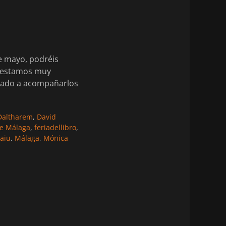
 de mayo, podréis
, estamos muy
itado a acompañarlos
quetas
Daltharem
,
David
de Málaga
,
feriadellibro
,
Kaiu
,
Málaga
,
Mónica