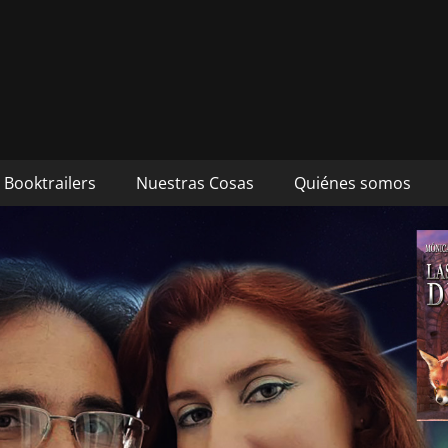
s autores Mónica Cueto 
 David Espada Ruiz
Booktrailers
Nuestras Cosas
Quiénes somos