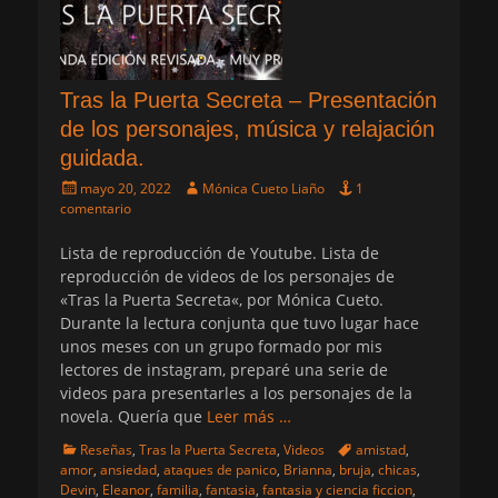
Tras la Puerta Secreta – Presentación
de los personajes, música y relajación
guidada.
Publicado
Autor
mayo 20, 2022
Mónica Cueto Liaño
1
el
comentario
Lista de reproducción de Youtube. Lista de
reproducción de videos de los personajes de
«Tras la Puerta Secreta«, por Mónica Cueto.
Durante la lectura conjunta que tuvo lugar hace
unos meses con un grupo formado por mis
lectores de instagram, preparé una serie de
videos para presentarles a los personajes de la
novela. Quería que
Leer más …
Categorias
Etiquetas
Reseñas
,
Tras la Puerta Secreta
,
Videos
amistad
,
amor
,
ansiedad
,
ataques de panico
,
Brianna
,
bruja
,
chicas
,
Devin
,
Eleanor
,
familia
,
fantasia
,
fantasia y ciencia ficcion
,