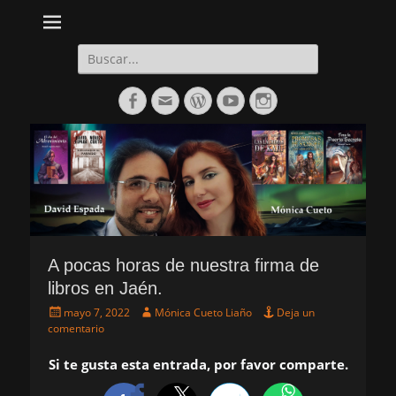
Daltharem. Por los autores Mónica Cueto Liaño y David Espada
Daltharem. Por los
Ruiz
autores Mónica
Buscar:
Cueto Liaño y
Facebook
Correo
WordPress
YouTube
Instagram
David Espada
electrónico
Ruiz
A pocas horas de nuestra firma de
libros en Jaén.
Publicado
Autor
mayo 7, 2022
Mónica Cueto Liaño
Deja un
el
comentario
Si te gusta esta entrada, por favor comparte.