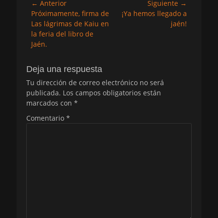
Navegación
← Anterior
Siguiente →
Entrada
Entrada
Próximamente, firma de
¡Ya hemos llegado a
de
anterior:
siguiente:
Las lágrimas de Kaiu en
jaén!
entradas
la feria del libro de
Jaén.
Deja una respuesta
Tu dirección de correo electrónico no será
publicada.
Los campos obligatorios están
marcados con
*
Comentario
*