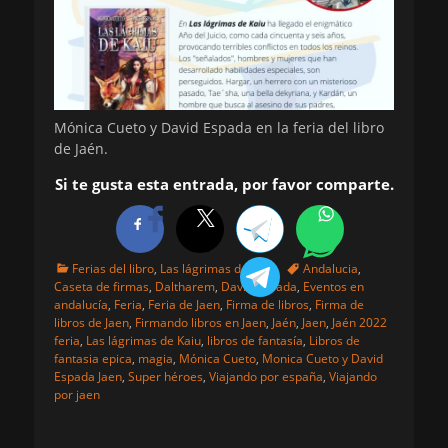
Mónica Cueto y David Espada en la feria del libro
de Jaén.
Si te gusta esta entrada, por favor comparte.
Categorias
Etiquetas
Ferias del libro
,
Las lágrimas de Kaiu
Andalucia
,
Caseta de firmas
,
Daltharem
,
David Espada
,
Eventos en
andalucía
,
Feria
,
Feria de Jaen
,
Firma de libros
,
Firma de
libros de Jaen
,
Firmando libros en Jaen
,
Jaén
,
Jaen
,
Jaén 2022
feria
,
Las lágrimas de Kaiu
,
libros de fantasía
,
Libros de
fantasia epica
,
magia
,
Mónica Cueto
,
Monica Cueto y David
Espada Jaen
,
Super héroes
,
Viajando por españa
,
Viajando
por jaen