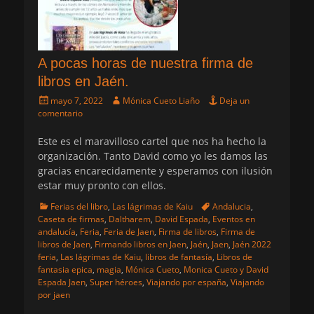
A pocas horas de nuestra firma de
libros en Jaén.
Publicado
Autor
mayo 7, 2022
Mónica Cueto Liaño
Deja un
el
comentario
Este es el maravilloso cartel que nos ha hecho la
organización. Tanto David como yo les damos las
gracias encarecidamente y esperamos con ilusión
estar muy pronto con ellos.
Categorias
Etiquetas
Ferias del libro
,
Las lágrimas de Kaiu
Andalucia
,
Caseta de firmas
,
Daltharem
,
David Espada
,
Eventos en
andalucía
,
Feria
,
Feria de Jaen
,
Firma de libros
,
Firma de
libros de Jaen
,
Firmando libros en Jaen
,
Jaén
,
Jaen
,
Jaén 2022
feria
,
Las lágrimas de Kaiu
,
libros de fantasía
,
Libros de
fantasia epica
,
magia
,
Mónica Cueto
,
Monica Cueto y David
Espada Jaen
,
Super héroes
,
Viajando por españa
,
Viajando
por jaen