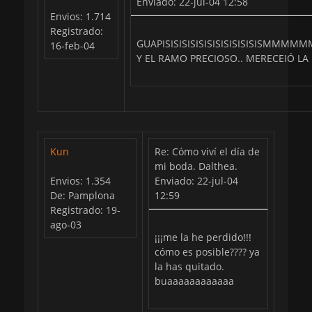
Enviado: 22-jul-04 12:58
Envios: 1.714
Registrado:
GUAPISISISISISISISISISISISISMM
16-feb-04
Y EL RAMO PRECIOSO.. MERECEIÓ LA
Kun
Re: Cómo viví el día de
mi boda. Dalthea.
Envios: 1.354
Enviado: 22-jul-04
De: Pamplona
12:59
Registrado: 19-
ago-03
¡¡¡me la he perdido!!!
cómo es posible???? ya
la has quitado.
buaaaaaaaaaaaa