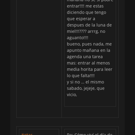
entrar!!!! me estas
diciendo que tengo
que esperar a
despues de la luna de
miel!!!???? arrrg, no
aguanto!!!!
bueno, pues nada, me
apunto mañana en la
agenda una tarea
mas: entrar al menos
media horita para leer
lo que falta!!!!
y si no … el mismo
sabado, jejeje, que
vicio,
tictac
Re: Cómo viví el día de