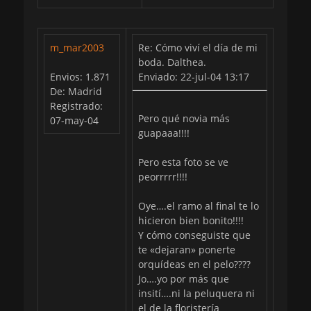
m_mar2003
Re: Cómo viví el día de mi
boda. Dalthea.
Envios: 1.871
Enviado: 22-jul-04 13:17
De: Madrid
Registrado:
Pero qué novia más
07-may-04
guapaaa!!!!
Pero esta foto se ve
peorrrrr!!!!
Oye….el ramo al final te lo
hicieron bien bonito!!!!
Y cómo conseguiste que
te «dejaran» ponerte
orquídeas en el pelo????
Jo….yo por más que
insití….ni la peluquera ni
el de la floristería