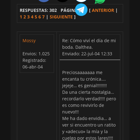
RESPUESTAS: 302 PÁGINAS: 7
[
ANTERIOR
|
1
2
3
4
5
6
7
|
SIGUIENTE
]
Mossy
Re: Cómo viví el día de mi
boda. Dalthea.
Envios: 1.025
Enviado: 22-jul-04 12:33
Registrado:
06-abr-04
Preciosaaaaaaa me
encanta tu crónica….
jejeje… es genial!!!!!!!!
Da una cierta nostalgia…
recordarlo verdad!!!! pero
es como revivirlo de
nuevo!!!
Me ha dado envidia… a
ver si encuentro un ratito
y «adecuo» la mía y la
cuelgo por estos lares!!!!