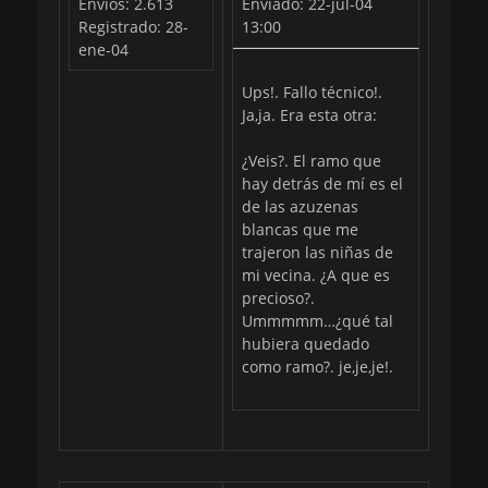
Envios: 2.613
Enviado: 22-jul-04
Registrado: 28-
13:00
ene-04
Ups!. Fallo técnico!.
Ja,ja. Era esta otra:
¿Veis?. El ramo que
hay detrás de mí es el
de las azuzenas
blancas que me
trajeron las niñas de
mi vecina. ¿A que es
precioso?.
Ummmmm…¿qué tal
hubiera quedado
como ramo?. je,je,je!.