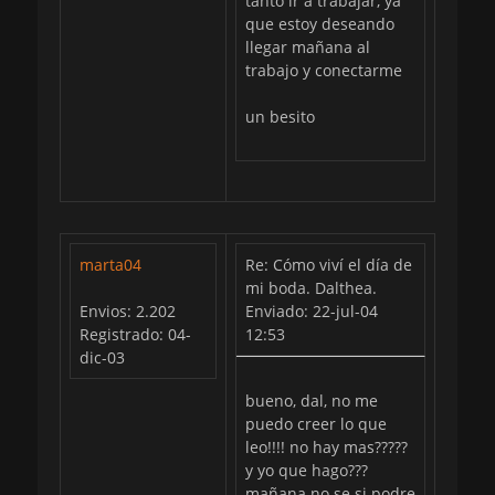
tanto ir a trabajar, ya
que estoy deseando
llegar mañana al
trabajo y conectarme
un besito
marta04
Re: Cómo viví el día de
mi boda. Dalthea.
Envios: 2.202
Enviado: 22-jul-04
Registrado: 04-
12:53
dic-03
bueno, dal, no me
puedo creer lo que
leo!!!! no hay mas?????
y yo que hago???
mañana no se si podre