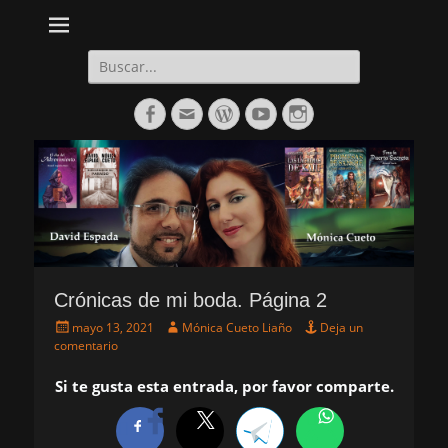
Daltharem. Por los autores Mónica Cueto Liaño y David Espada
Daltharem. Por los
Ruiz
autores Mónica
Buscar:
Cueto Liaño y
Facebook
Correo
WordPress
YouTube
Instagram
David Espada
electrónico
Ruiz
Crónicas de mi boda. Página 2
Publicado
Autor
mayo 13, 2021
Mónica Cueto Liaño
Deja un
el
comentario
Si te gusta esta entrada, por favor comparte.